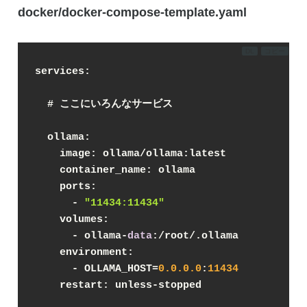
docker/docker-compose-template.yaml
DL
コピー
services:
  # ここにいろんなサービス
  ollama:
    image: ollama/ollama:latest
    container_name: ollama
    ports:
      - 
"11434:11434"
    volumes:
      - ollama-
data
:/root/.ollama
    environment:
      - OLLAMA_HOST=
0.0
.0
.0
:
11434
    restart: unless-stopped