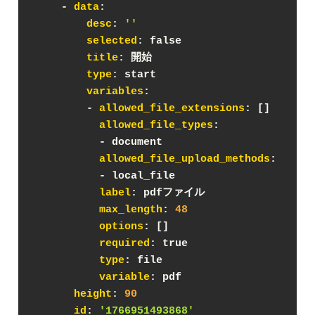
    - 
data
:
desc
: 
''
selected
: false
title
: 開始
type
: start
variables
:
        - 
allowed_file_extensions
: []
allowed_file_types
:
          - document
allowed_file_upload_methods
:
          - local_file
label
: pdfファイル
max_length
: 
48
options
: []
required
: true
type
: file
variable
: pdf
height
: 
90
id
: 
'1766951493868'