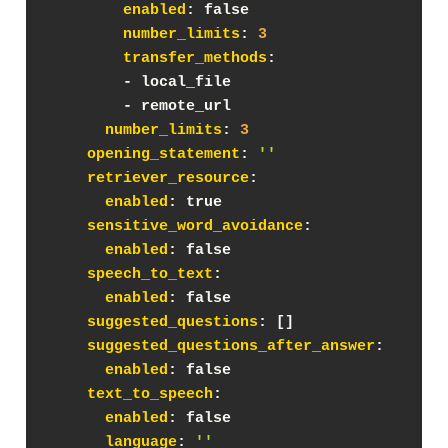
enabled
: false
number_limits
: 
3
transfer_methods
:
        - local_file
        - remote_url
number_limits
: 
3
opening_statement
: 
''
retriever_resource
:
enabled
: true
sensitive_word_avoidance
:
enabled
: false
speech_to_text
:
enabled
: false
suggested_questions
: []
suggested_questions_after_answer
:
enabled
: false
text_to_speech
:
enabled
: false
language
: 
''