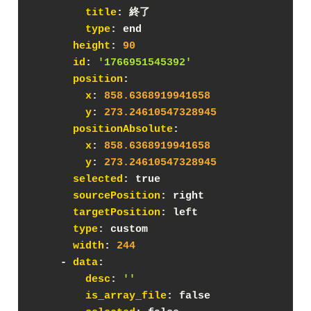
title
: 終了
type
: end
height
: 
90
id
: 
'1766951545392'
position
:
x
: 
858.6368919941658
y
: 
273.24610547328945
positionAbsolute
:
x
: 
858.6368919941658
y
: 
273.24610547328945
selected
: true
sourcePosition
: right
targetPosition
: left
type
: custom
width
: 
244
    - 
data
:
desc
: 
''
is_array_file
: false