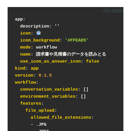
DL
コピー
app:
  description: ''
icon
: 
icon_background
: 
'#FFEAD5'
mode
: workflow
name
: 請求書や見積書のデータを読みとる
use_icon_as_answer_icon
: 
false
kind
: 
app
version
: 
0.1
.
5
workflow
:
conversation_variables
: []
environment_variables
: []
features
:
file_upload
:
allowed_file_extensions
:
      - .JPG