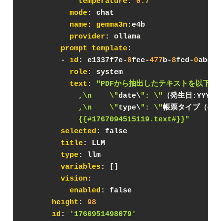
temperature
: 
0.7
mode
: chat
name
: 
gemma3n
:e4b
provider
: ollama
prompt_template
:
        - 
id
: e1337f7e-
8
fce-
477
b-
8
fcd-
0
abc4f
role
: system
text
: 
"PDFから抽出したテキストを以下フォ
            ,\n    \"
date\
": \"
（発生日:YYYY/
            ,\n    \"
type\
": \"
帳票タイプ（estim
            {{#1767094515119.text#}}"
selected
: false
title
: LLM
type
: llm
variables
: []
vision
:
enabled
: false
height
: 
98
id
: 
'1766951498079'