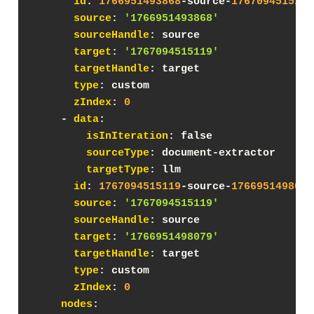
id
: 
1766951493868
-source-
1767094515119
source
: 
'1766951493868'
sourceHandle
: source
target
: 
'1767094515119'
targetHandle
: target
type
: custom
zIndex
: 
0
    - 
data
:
isInIteration
: false
sourceType
: document-extractor
targetType
: llm
id
: 
1767094515119
-source-
1766951498079
source
: 
'1767094515119'
sourceHandle
: source
target
: 
'1766951498079'
targetHandle
: target
type
: custom
zIndex
: 
0
nodes
: