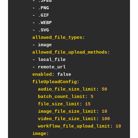
      - .JPEG
      - .PNG
      - .GIF
      - .WEBP
      - .SVG
allowed_file_types
:
      - image
allowed_file_upload_methods
:
      - local_file
      - remote_url
enabled
: false
fileUploadConfig
:
audio_file_size_limit
: 
50
batch_count_limit
: 
5
file_size_limit
: 
15
image_file_size_limit
: 
10
video_file_size_limit
: 
100
workflow_file_upload_limit
: 
10
image
: