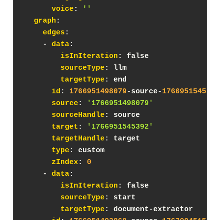
voice
: 
''
graph
:
edges
:
    - 
data
:
isInIteration
: false
sourceType
: llm
targetType
: end
id
: 
1766951498079
-source-
1766951545392
source
: 
'1766951498079'
sourceHandle
: source
target
: 
'1766951545392'
targetHandle
: target
type
: custom
zIndex
: 
0
    - 
data
:
isInIteration
: false
sourceType
: start
targetType
: document-extractor