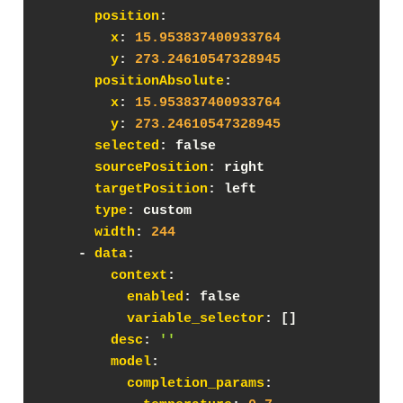
position
:
x
: 
15.953837400933764
y
: 
273.24610547328945
positionAbsolute
:
x
: 
15.953837400933764
y
: 
273.24610547328945
selected
: false
sourcePosition
: right
targetPosition
: left
type
: custom
width
: 
244
    - 
data
:
context
:
enabled
: false
variable_selector
: []
desc
: 
''
model
:
completion_params
: