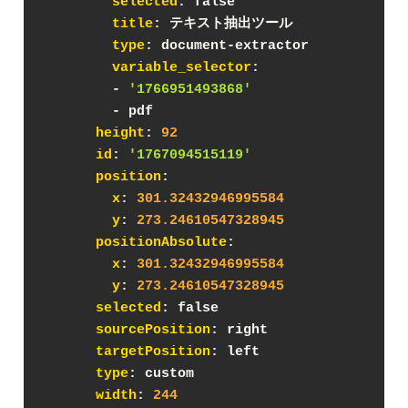
selected
: false
title
: テキスト抽出ツール
type
: document-extractor
variable_selector
:
        - 
'1766951493868'
        - pdf
height
: 
92
id
: 
'1767094515119'
position
:
x
: 
301.32432946995584
y
: 
273.24610547328945
positionAbsolute
:
x
: 
301.32432946995584
y
: 
273.24610547328945
selected
: false
sourcePosition
: right
targetPosition
: left
type
: custom
width
: 
244