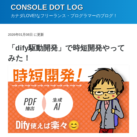
コ
CONSOLE DOT LOG
ン
カナダLOVE!なフリーランス・プログラマーのブログ！
テ
ン
2026年01月08日 に更新
ツ
「dify駆動開発」で時短開発やって
へ
みた！
ス
キ
ッ
プ