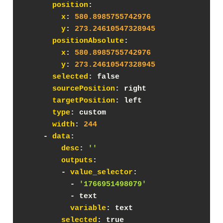
position
:
x
: 
580.8985755742976
y
: 
273.24610547328945
positionAbsolute
:
x
: 
580.8985755742976
y
: 
273.24610547328945
selected
: false
sourcePosition
: right
targetPosition
: left
type
: custom
width
: 
244
    - 
data
:
desc
: 
''
outputs
:
        - 
value_selector
:
          - 
'1766951498079'
          - text
variable
: text
selected
: true