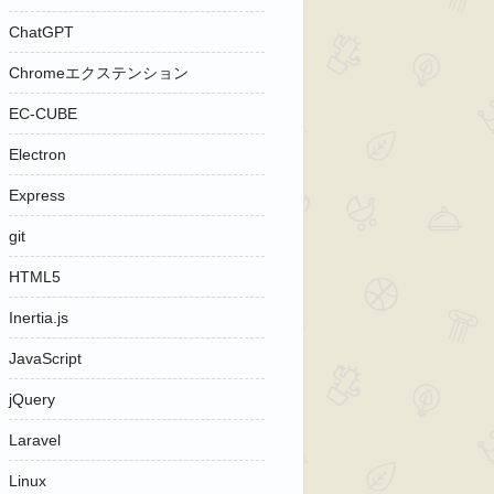
ChatGPT
Chromeエクステンション
EC-CUBE
Electron
Express
git
HTML5
Inertia.js
JavaScript
jQuery
Laravel
Linux