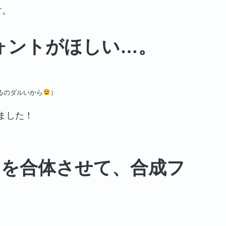
す。
ォントがほしい…。
るのダルいから
）
ました！
トを合体させて、合成フ