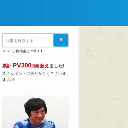
検
索
ctrl + f
※ページ内検索は
PV300
累計
超えました!
万回
皆さんホントにありがとうございま
す