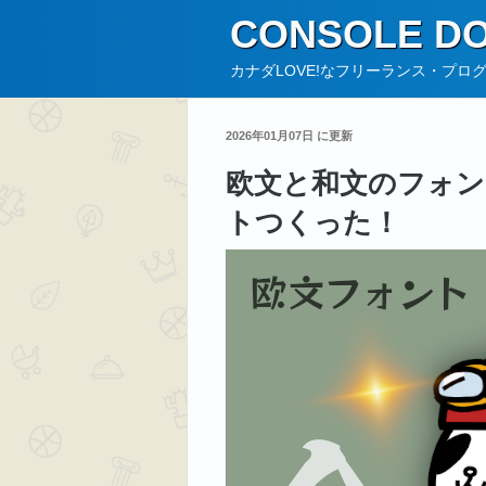
コ
CONSOLE DO
ン
テ
カナダLOVE!なフリーランス・プロ
ン
ツ
2026年01月07日 に更新
へ
欧文と和文のフォン
ス
キ
トつくった！
ッ
プ