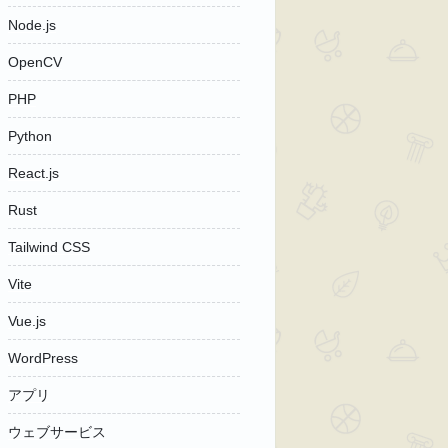
Node.js
OpenCV
PHP
Python
React.js
Rust
Tailwind CSS
Vite
Vue.js
WordPress
アプリ
ウェブサービス