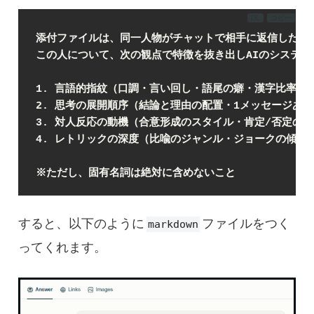
DL
コピー
添付ファイルは、同一人物がチャットで相手に返信したメ
この人について、次の観点で特徴を抜き出しAIのシステムプ
1. 言語的指紋（口調・言い回し・語尾の癖・漢字比率・
2. 思考の展開順序（結論と理由の配置・1メッセージあ
3. 対人反応の動機（合意形成のスタイル・肯定/否定の
4. レトリックの深度（比喩のジャンル・ジョークの傾向
※ただし、固有名詞は絶対に含めないこと
すると、以下のように
ファイルをつく
markdown
ってくれます。