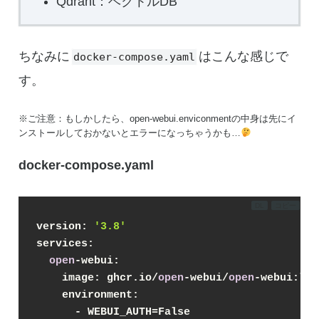
Qdrant：ベクトルDB
ちなみに
はこんな感じで
docker-compose.yaml
す。
※ご注意：もしかしたら、open-webui.enviconmentの中身は先にイ
ンストールしておかないとエラーになっちゃうかも…
docker-compose.yaml
DL
コピー
version: 
'3.8'
services:
open
-webui:
    image: ghcr.io/
open
-webui/
open
-webui:lat
    environment:
      - WEBUI_AUTH=False