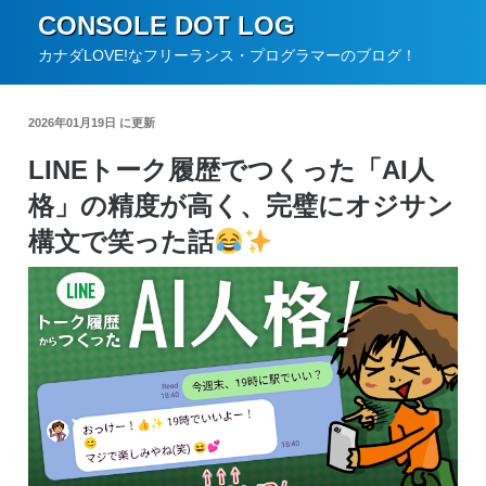
コ
CONSOLE DOT LOG
ン
カナダLOVE!なフリーランス・プログラマーのブログ！
テ
ン
2026年01月19日 に更新
ツ
LINEトーク履歴でつくった「AI人
へ
格」の精度が高く、完璧にオジサン
ス
キ
構文で笑った話
ッ
プ