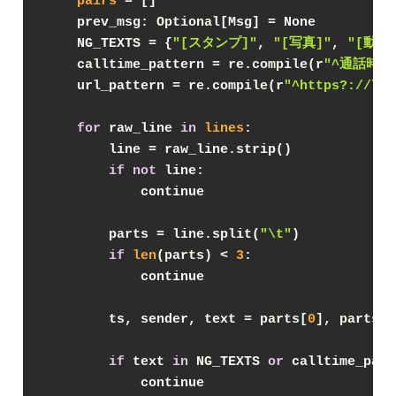
pairs
 = []
    prev_msg: Optional[Msg] = None
    NG_TEXTS = {
"[スタンプ]"
, 
"[写真]"
, 
"[動画
    calltime_pattern = re.compile(r
"^通話時間\s
    url_pattern = re.compile(r
"^https?://\S+
for
 raw_line 
in
lines
:
        line = raw_line.strip()
if
not
 line:
            continue
        parts = line.split(
"\t"
)
if
len
(parts) < 
3
:
            continue
        ts, sender, text = parts[
0
], parts[
1
if
 text 
in
 NG_TEXTS 
or
 calltime_patt
            continue