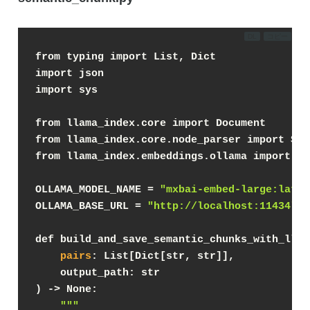
DL
コピー
from typing import List, Dict
import json
import sys
from llama_index.core import Document
from llama_index.core.node_parser import Sem
from llama_index.embeddings.ollama import Ol
OLLAMA_MODEL_NAME = 
"mxbai-embed-large:lates
OLLAMA_BASE_URL = 
"http://localhost:11434"
def build_and_save_semantic_chunks_with_llam
pairs
: List[Dict[str, str]],
    output_path: str
) -> None:
""
"