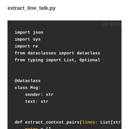
extract_line_talk.py
DL
コピー
import json
import sys
import re
from dataclasses import dataclass
from typing import List, Optional
@dataclass
class Msg:
    sender: str
    text: str
def extract_context_pairs(
lines
: List[str], 