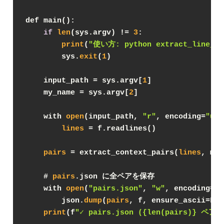
def main():
if
len
(sys.argv) != 
3
:
print
(
"使い方: python extract_line_tal
        sys.
exit
(
1
)
    input_path = sys.argv[
1
]
    my_name = sys.argv[
2
]
    with 
open
(input_path, 
"r"
, encoding=
"utf
lines
 = f.readlines()
pairs
 = extract_context_pairs(
lines
, my_
    # 
pairs
.json に全ペアを保存
    with 
open
(
"pairs.json"
, 
"w"
, encoding=
"u
        json.
dump
(
pairs
, f, ensure_ascii=Fal
print
(f
"✓ pairs.json ({len(pairs)} ペア)