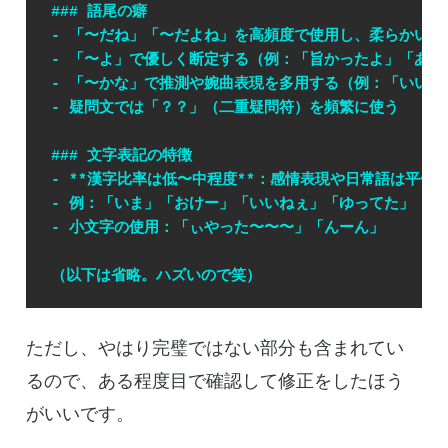
### 語尾の癖
- 「〜だね」「〜だよね」を高頻度で使用し、柔らかい同
- 「〜よ」で優しく断定する（例：「旨かったよ」「あり
- 「〜かな」で推測や婉曲表現を多用する（例：「いい
- 疑問文では「？？」（二重疑問符）を頻繁に使う
### 文字表記の特徴
- 
**漢字比率は低〜中程度**
：感情表現や日常語は平仮
- 例：「いま」「おけー」「いいねぇ」「ゆってた」「で
- 小文字の使用：「ぃやった〜〜〜」「んーん」
（以下は省略。ハズいので笑）
ただし、やはり完璧ではない部分も含まれてい
るので、ある程度目で確認して修正をしたほう
がいいです。