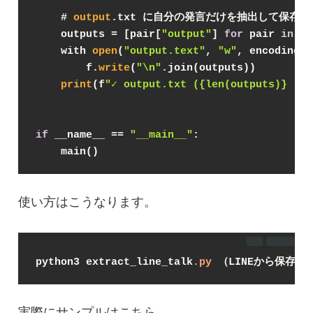
    # 
output
.txt に自分の発言だけを抽出して保存
    outputs = [pair[
"output"
] 
for
 pair 
in
pa
    with 
open
(
"output.text"
, 
"w"
, encoding=
"
        f.
write
(
"\n"
.join(outputs))
print
(f
"✓ output.txt ({len(outputs)} 
if
 __name__ == 
"__main__"
:
    main()
使い方はこうなります。
DL
コピー
python3 extract_line_talk
.py
 （LINEから保存し
実際にサンプルはこちら。