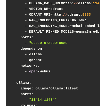
      - OLLAMA_BASE_URL=http:
//
ollama:
11434
      - VECTOR_DB=qdrant
      - QDRANT_URI=http:
//
qdrant:
6333
      - RAG_EMBEDDING_ENGINE=ollama
      - RAG_EMBEDDING_MODEL=mxbai-embed-larg
      - DEFAULT_PINNED_MODELS=gemma3n:e4b
    ports:
      - 
"0.0.0.0:3000:8080"
    depends_on:
      - ollama
      - qdrant
    networks:
      - 
open
-webui
  ollama:
    image: ollama/ollama:latest
    ports:
      - 
"11434:11434"
    volumes: