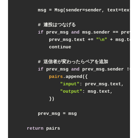
        msg = Msg(sender=sender, text=text)
        # 連投はつなげる
if
 prev_msg 
and
 msg.sender == prev_m
            prev_msg.text += 
"\n"
 + msg.text
            continue
        # 送信者が変わったらペアを追加
if
 prev_msg 
and
 prev_msg.sender != m
pairs
.append({
"input"
: prev_msg.text,
"output"
: msg.text,
            })
        prev_msg = msg
return
 pairs