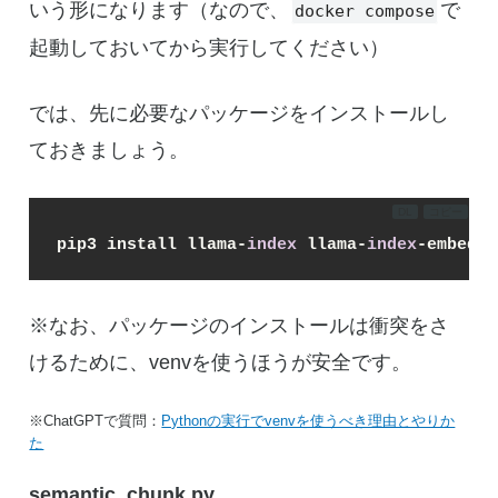
いう形になります（なので、
で
docker compose
起動しておいてから実行してください）
では、先に必要なパッケージをインストールし
ておきましょう。
DL
コピー
pip3 install llama-
index
 llama-
index
-embeddi
※なお、パッケージのインストールは衝突をさ
けるために、venvを使うほうが安全です。
※ChatGPTで質問：
Pythonの実行でvenvを使うべき理由とやりか
た
semantic_chunk.py