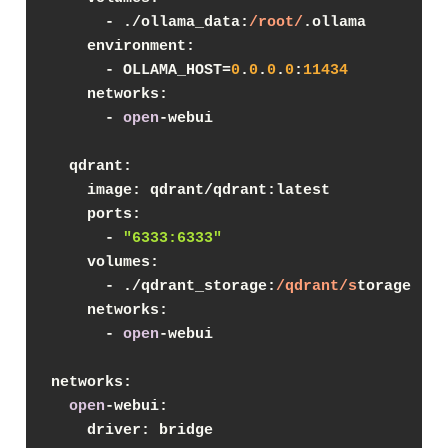
      - ./ollama_data:
/root/
.ollama
    environment:
      - OLLAMA_HOST=
0
.
0
.
0
.
0
:
11434
    networks:
      - 
open
-webui
  qdrant:
    image: qdrant/qdrant:latest
    ports:
      - 
"6333:6333"
    volumes:
      - ./qdrant_storage:
/qdrant/s
torage
    networks:
      - 
open
-webui
networks:
open
-webui:
    driver: bridge