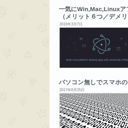
一気にWin,Mac,Linu
（メリット６つ／デメリ
投
2018年3月7日
稿
日:
パソコン無しでスマホの
投
2017年8月25日
稿
日: