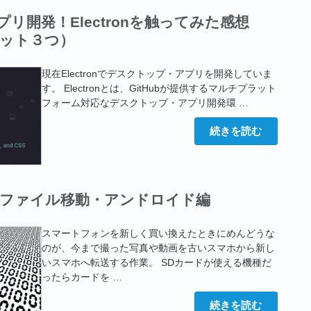
イ
xアプリ開発！Electronを触ってみた感想
ル
ド
ット３つ）
ロ
ッ
プ
→
現在Electronでデスクトップ・アプリを開発していま
リ
す。 Electronとは、GitHubが提供するマルチプラット
サ
フォーム対応なデスクトップ・アプリ開発環 …
イ
ズ
す
“一
続きを読む
る
気
デ
に
ス
Win,Mac,Linux
ク
ア
ト
プ
ッ
リ
ファイル移動・アンドロイド編
プ・
開
ア
発！
プ
Electron
リ
スマートフォンを新しく買い換えたときにめんどうな
を
を
触
のが、今まで撮った写真や動画を古いスマホから新し
つ
っ
く
いスマホへ転送する作業。 SDカードが使える機種だ
て
る
み
ったらカードを …
方
た
法”
感
の
“パ
続きを読む
想