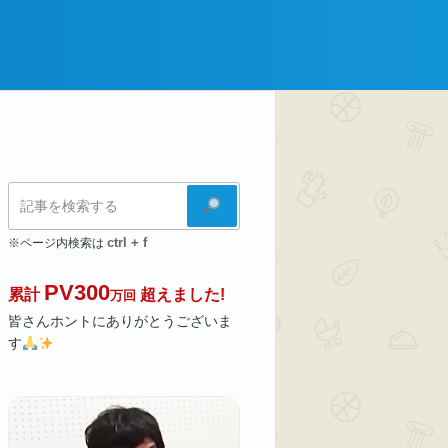
検
索
ctrl + f
※ページ内検索は
PV300
累計
超えました!
万回
皆さんホントにありがとうございま
す