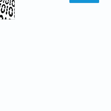
ソ
（メ
コ
リ
ン
ッ
無
ト
し
６
で
つ
ス
／
マ
デ
ホ
メ
の
リ
フ
ッ
ァ
ト
イ
３
ル
つ）”
移
の
動・
ア
ン
ド
ロ
イ
ド
編”
の