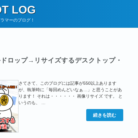
T LOG
グラマーのブログ！
イルドロップ→リサイズするデスクトップ・
さてさて、このブログには記事が550以上あります
が、執筆時に「毎回めんどいなぁ…」と思うことがあ
ります！ それは・・・・・・ 画像リサイズ です。 と
いうのも、 …
“【Tauri】
続きを読む
画
像
を
フ
ァ