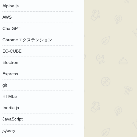
Alpine.js
AWS
ChatGPT
Chromeエクステンション
EC-CUBE
Electron
Express
git
HTML5
Inertia.js
JavaScript
jQuery