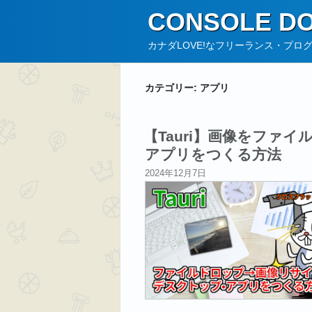
コ
CONSOLE DO
ン
テ
カナダLOVE!なフリーランス・プロ
ン
ツ
カテゴリー:
アプリ
へ
ス
キ
【Tauri】画像をファ
ッ
アプリをつくる方法
プ
投
2024年12月7日
稿
日: