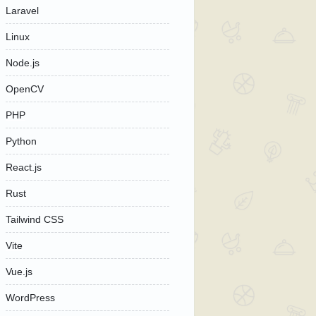
Laravel
Linux
Node.js
OpenCV
PHP
Python
React.js
Rust
Tailwind CSS
Vite
Vue.js
WordPress