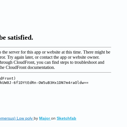
demersus) Low poly
by
Major
on
Sketchfab