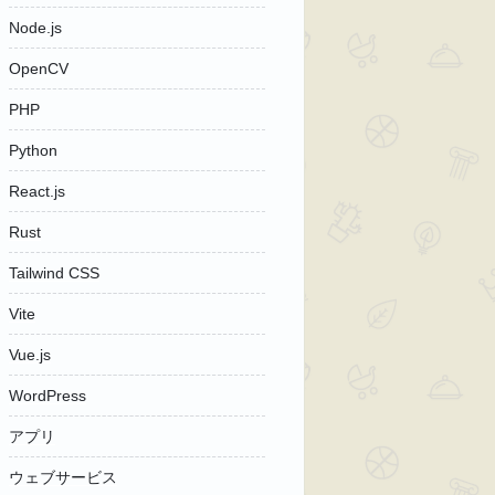
Node.js
OpenCV
PHP
Python
React.js
Rust
Tailwind CSS
Vite
Vue.js
WordPress
アプリ
ウェブサービス