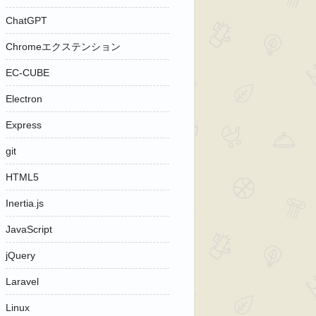
ChatGPT
Chromeエクステンション
EC-CUBE
Electron
Express
git
HTML5
Inertia.js
JavaScript
jQuery
Laravel
Linux