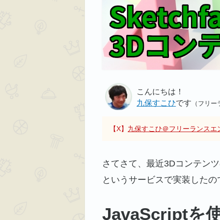
こんにちは！
九保すこひ
です
（フリー
【X】
九保すこひ＠フリーランスエ
さてさて、最近3Dコンテン
というサービスで実装したの
JavaScri