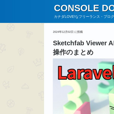
コ
CONSOLE DO
ン
テ
カナダLOVE!なフリーランス・プロ
ン
ツ
2024年12月02日 に投稿
へ
Sketchfab Viewe
ス
キ
操作のまとめ
ッ
プ