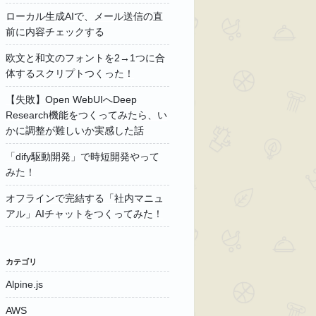
ローカル生成AIで、メール送信の直
前に内容チェックする
欧文と和文のフォントを2→1つに合
体するスクリプトつくった！
【失敗】Open WebUIへDeep
Research機能をつくってみたら、い
かに調整が難しいか実感した話
「dify駆動開発」で時短開発やって
みた！
オフラインで完結する「社内マニュ
アル」AIチャットをつくってみた！
カテゴリ
Alpine.js
AWS