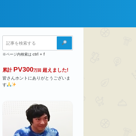
検
索
ctrl + f
※ページ内検索は
PV300
累計
超えました!
万回
皆さんホントにありがとうございま
す