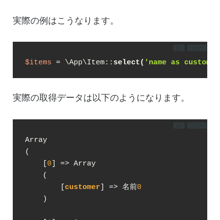
実際の例はこうなります。
DL
コピー
$items
 = \App\Item::
select(
'name as customer
実際の取得データは以下のようになります。
DL
コピー
Array

(

    [
0
] => Array

    (

        [
customer
] => 名前
0
    )
