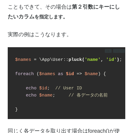
こともできて、その場合は
第２引数にキーにし
たいカラム
を指定します。
実際の例はこうなります。
DL
コピー
$names
 = \App\User::
pluck(
'name'
, 
'id'
)
;

foreach
 (
$names
as
$id
 => 
$name
) {

echo
$id
;  
// User ID
echo
$name
;     
// 各データの名前
}
同じく各データを取り出す場合はforeach()が使