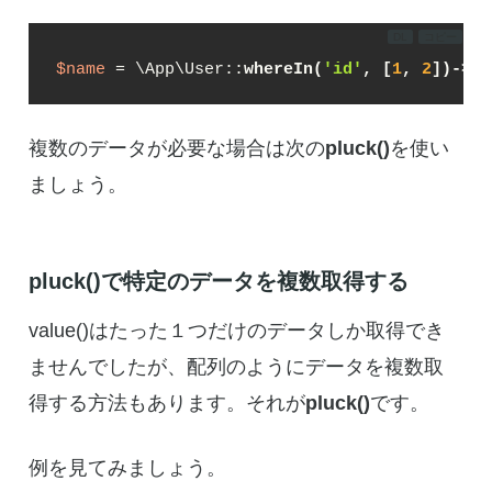
DL
コピー
$name
 = \App\User::
whereIn(
'id'
, [
1
, 
2
])->va
複数のデータが必要な場合は次の
pluck()
を使い
ましょう。
pluck()で特定のデータを複数取得する
value()はたった１つだけのデータしか取得でき
ませんでしたが、配列のようにデータを複数取
得する方法もあります。それが
pluck()
です。
例を見てみましょう。