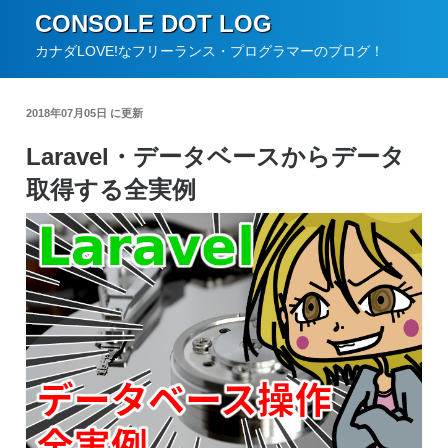
コ
CONSOLE DOT LOG
ン
カナダLOVE!なフリーランス・プログラマーのブログ！
テ
ン
2018年07月05日 に更新
ツ
Laravel・データベースからデータ
へ
取得する全実例
ス
キ
ッ
プ