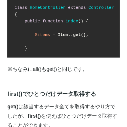
class
HomeController
extends
Controller
{

public
function
index
(
) 
{

$items
 = 
Item::get();
    }
※ちなみにall()もget()と同じです。
first()でひとつだけデータ取得する
get()
は該当するデータ全てを取得するやり方で
したが、
first()
を使えばひとつだけデータ取得す
ることができます。