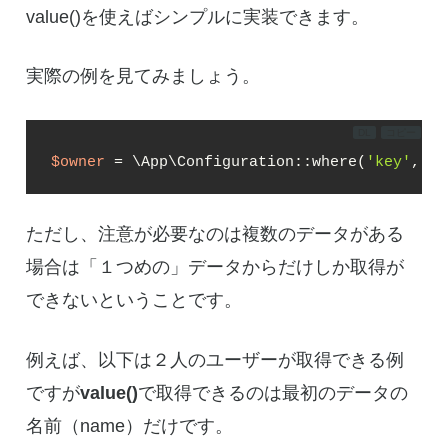
value()を使えばシンプルに実装できます。
実際の例を見てみましょう。
DL
コピー
$owner
 = \App\Configuration::where(
'key'
, 
'o
ただし、注意が必要なのは複数のデータがある
場合は「１つめの」データからだけしか取得が
できないということです。
例えば、以下は２人のユーザーが取得できる例
ですが
value()
で取得できるのは最初のデータの
名前（name）だけです。