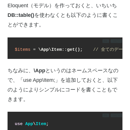
Eloquent（モデル）を作っておくと、いちいち
DB::table()
を使わなくとも以下のように書くこ
とができます。
DL
コピー
$items
 = 
\App\Item::get();
// 全てのデータ
ちなみに、
\App
というのはネームスペースなの
で、「use App\Item;」を追加しておくと、以下
のようによりシンプルにコードを書くこともで
きます。
DL
コピー
use
App
\
Item
;