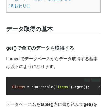
18
おわりに
データ取得の基本
get()で全てのデータを取得する
Laravelでデータベースからデータ取得する基本
は以下のようになります。
DL
コピー
$items
 = 
\DB::table(
'items'
)->get();
//
データベース名を
table()
内に書き込んで
get()
を