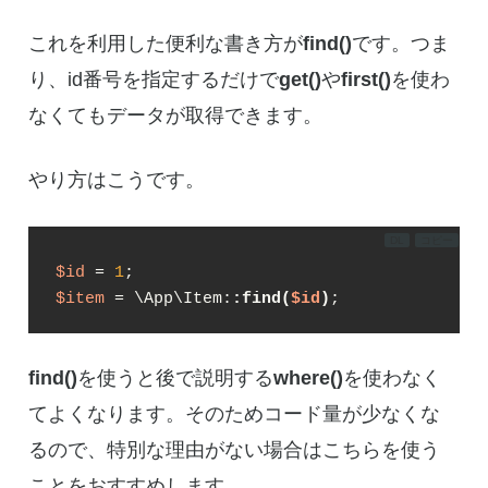
これを利用した便利な書き方が
find()
です。つま
り、id番号を指定するだけで
get()
や
first()
を使わ
なくてもデータが取得できます。
やり方はこうです。
DL
コピー
$id
 = 
1
$item
 = \App\Item:
:find(
$id
)
;
find()
を使うと後で説明する
where()
を使わなく
てよくなります。そのためコード量が少なくな
るので、特別な理由がない場合はこちらを使う
ことをおすすめします。