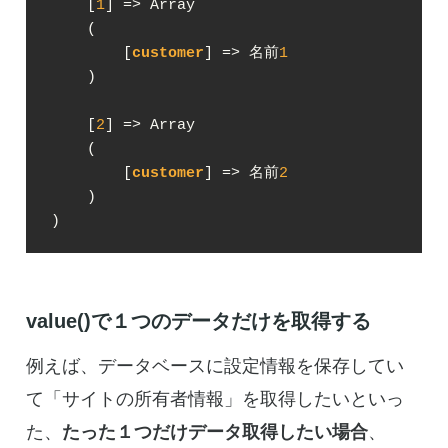
    [
1
] => Array

    (

        [
customer
] => 名前
1
    )

    [
2
] => Array

    (

        [
customer
] => 名前
2
    )

)
value()で１つのデータだけを取得する
例えば、データベースに設定情報を保存してい
て「サイトの所有者情報」を取得したいといっ
た、
たった１つだけデータ取得したい場合
、