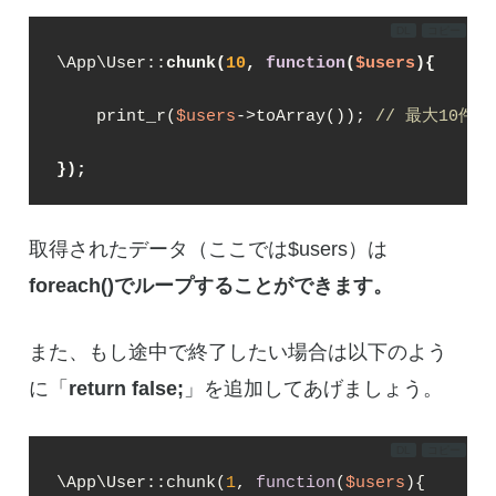
DL
コピー
\App\User::
chunk(
10
, 
function
(
$users
)
{
    print_r(
$users
->toArray()); 
// 最大10件
});
取得されたデータ（ここでは$users）は
foreach()でループすることができます。
また、もし途中で終了したい場合は以下のよう
に「
return false;
」を追加してあげましょう。
DL
コピー
\App\User::chunk(
1
, 
function
(
$users
)
{
