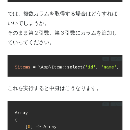
では、複数カラムを取得する場合はどうすれば
いいでしょうか。
そのまま第２引数、第３引数にカラムを追加し
ていってください。
DL
コピー
$items
 = \App\Item::
select(
'id'
, 
'name'
, 
'cr
これを実行すると中身はこうなります。
DL
コピー
Array

(

    [
0
] => Array
