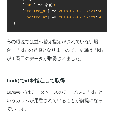
    [
name
] => 名前
0
    [
created_at
] => 
2018
-07
-02
17
:
21
:
50
    [
updated_at
] => 
2018
-07
-02
17
:
21
:
50
)
私の環境では並べ替え指定がされていない場
合、「id」の昇順となりますので、今回は「id」
が１番目のデータが取得されました。
find()でidを指定して取得
Laravelではデータベースのテーブルに「id」と
いうカラムが用意されていることが前提になっ
ています。