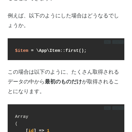
例えば、以下のようにした場合はどうなるでし
ょうか。
DL
コピー
$item
 = \App\Item::first();
この場合は以下のように、たくさん取得される
データの中から
最初のものだけ
が取得されるこ
とになります。
DL
コピー
Array

(

[
id
] => 
1