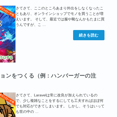
で
き
さてさて、ここのところあまり外出をしなくなったこ
る
よ
ともあり、オンラインショップでモノを買うことが増
う
えいます。 そして、最近では服や靴なんかもたまに買
に
す
うんですが、こ …
る
（Multi
“【Laravel】
続きを読む
Auth）”
写
の
真
か
ら
色
情
報
を
取
得
ーションをつくる（例：ハンバーガーの注
し、
検
索
で
き
さてさて、Laravelは常に改良が加えられているの
る
で、少し複雑なことをするにしても工夫すればほぼ何
よ
う
でも対応ができてしまいます。 しかし、そうはいって
に
も世の中の …
す