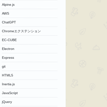
Alpine.js
AWS
ChatGPT
Chromeエクステンション
EC-CUBE
Electron
Express
git
HTML5
Inertia.js
JavaScript
jQuery