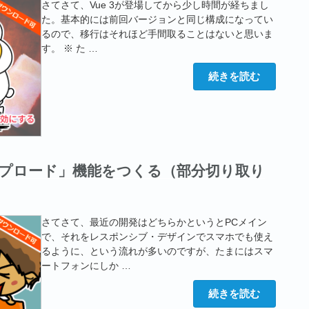
ン
さてさて、Vue 3が登場してから少し時間が経ちまし
ラ
た。基本的には前回バージョンと同じ構成になってい
イ
ン
るので、移行はそれほど手間取ることはないと思いま
通
す。 ※ た …
知
す
る
“Vue
続きを読む
機
+
能
datalist
を
で
つ
簡
く
単
る”
に
の
入
力
プロード」機能をつくる（部分切り取り
候
補
を
有
効
に
さてさて、最近の開発はどちらかというとPCメイン
す
で、それをレスポンシブ・デザインでスマホでも使え
る
るように、という流れが多いのですが、たまにはスマ
（デ
モ
ートフォンにしか …
ペ
ー
“ス
ジ
続きを読む
マ
あ