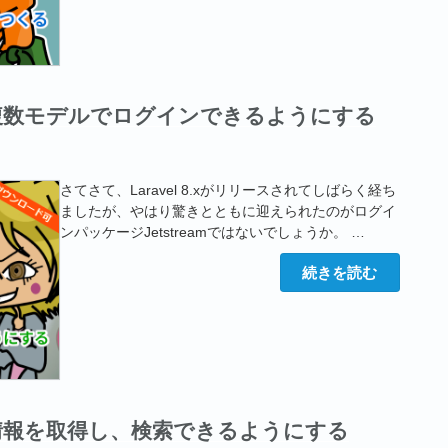
ホ
り）”
向
の
け
「撮
っ
て
ア
ッ
ream】複数モデルでログインできるようにする
プ
ロ
ー
ド」
機
さてさて、Laravel 8.xがリリースされてしばらく経ち
能
ましたが、やはり驚きとともに迎えられたのがログイ
を
つ
ンパッケージJetstreamではないでしょうか。 …
く
る
“【Laravel
続きを読む
（部
Jetstream】
分
複
切
数
り
モ
取
デ
り
ル
も
で
可）”
ロ
の
グ
イ
ら色情報を取得し、検索できるようにする
ン