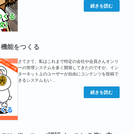
る”
の
“Larave
続きを読む
で
独
自
バ
リ
デ
ー
シ
告」機能をつくる
ョ
ン
を
つ
さてさて、私はこれまで特定の会社や会員さんオンリ
く
ーの管理システムを多く開発してきたのですが、イン
る
（例：
ターネット上のユーザーが自由にコンテンツを投稿で
ハ
きるシステムもい …
ン
バ
ー
“Laravel
続きを読む
ガ
で
ー
「違
の
反
注
を
文）”
報
の
告」
機
能
を