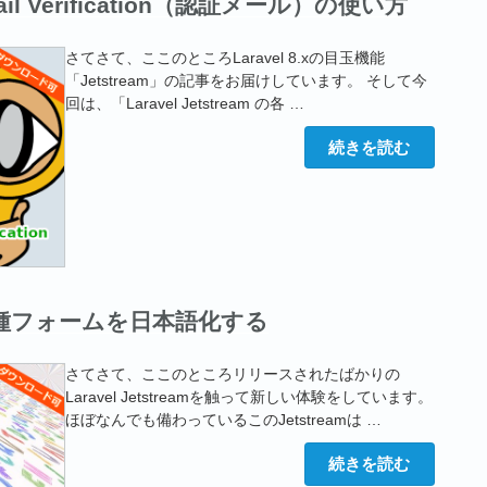
Email Verification（認証メール）の使い方
つ
く
る”
さてさて、ここのところLaravel 8.xの目玉機能
の
「Jetstream」の記事をお届けしています。 そして今
回は、「Laravel Jetstream の各 …
“Laravel
続きを読む
Jetstream
の
Email
Verification（認
証
メ
ー
ル）
の
使
am の各種フォームを日本語化する
い
方”
の
さてさて、ここのところリリースされたばかりの
Laravel Jetstreamを触って新しい体験をしています。
ほぼなんでも備わっているこのJetstreamは …
“Laravel
続きを読む
Jetstream