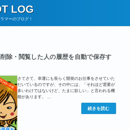
T LOG
グラマーのブログ！
変更・削除・閲覧した人の履歴を自動で保存す
さてさて、幸運にも長らく開発のお仕事をさせていた
だいているのですが、その中には、「それほど需要が
多いわけではないけど、たまに欲しい」と言われる機
能があります。 …
“【Laravel】
続きを読む
追
加・
変
更・
削