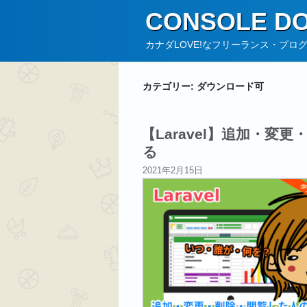
コ
CONSOLE DO
ン
テ
カナダLOVE!なフリーランス・プロ
ン
ツ
カテゴリー:
ダウンロード可
へ
ス
キ
【Laravel】追加・
ッ
る
プ
投
2021年2月15日
稿
日: