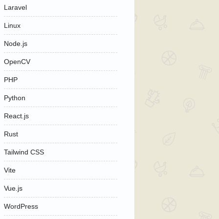
Laravel
Linux
Node.js
OpenCV
PHP
Python
React.js
Rust
Tailwind CSS
Vite
Vue.js
WordPress