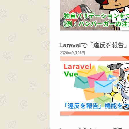
Laravelで「違反を報
投
2020年9月21日
稿
日: