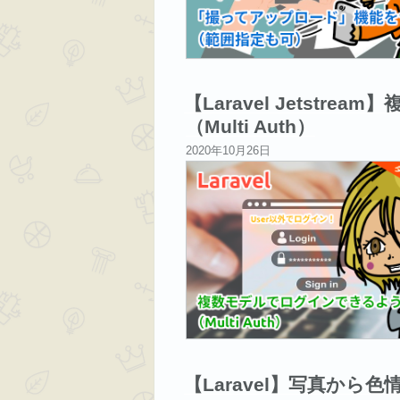
【Laravel Jetst
（Multi Auth）
投
2020年10月26日
稿
日:
【Laravel】写真か