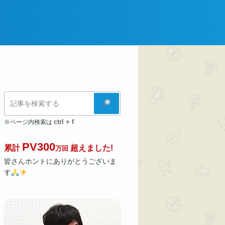
検
索
ctrl + f
※ページ内検索は
PV300
累計
超えました!
万回
皆さんホントにありがとうございま
す