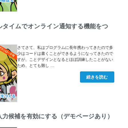
除・
閲
覧
し
た
 】リアルタイムでオンライン通知する機能をつ
人
の
履
歴
を
自
さてさて、私はプログラムに長年携わってきたので多
動
少はコードは書くことができるようになってきたので
で
すが、ことデザインとなるとほぼ訓練したことがない
保
存
ため、とても難し …
す
る”
“【Laravel
続きを読む
の
+
Vue
】
リ
ア
ル
タ
イ
ム
 で簡単に入力候補を有効にする（デモページあり）
で
オ