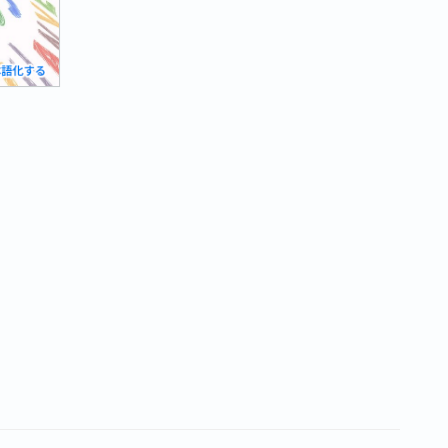
の
各
種
フ
ォ
ー
ム
を
日
本
語
化
す
る”
の