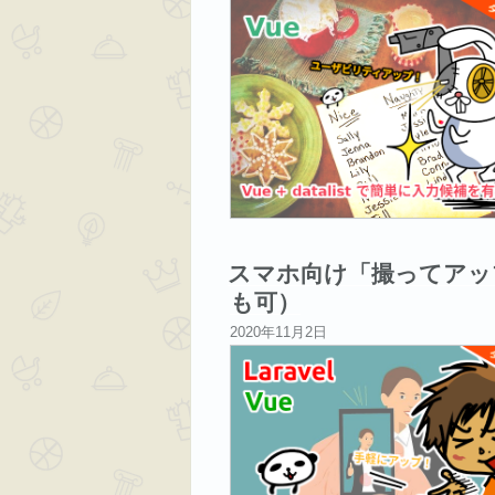
稿
日:
スマホ向け「撮ってアッ
も可）
投
2020年11月2日
稿
日: