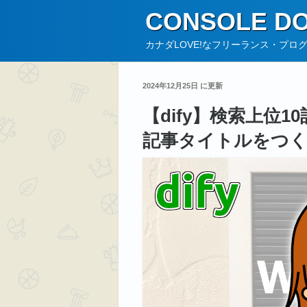
コ
CONSOLE DO
ン
テ
カナダLOVE!なフリーランス・プロ
ン
ツ
2024年12月25日 に更新
へ
【dify】検索上位
ス
キ
記事タイトルをつ
ッ
プ