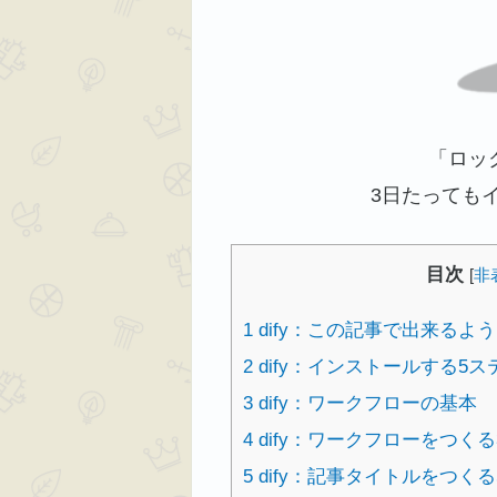
「ロッ
3日たっても
目次
[
非
1
dify：この記事で出来るよ
2
dify：インストールする5ス
3
dify：ワークフローの基本
4
dify：ワークフローをつく
5
dify：記事タイトルをつく