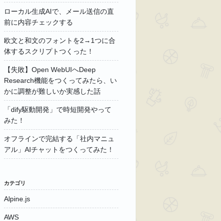
ローカル生成AIで、メール送信の直
前に内容チェックする
欧文と和文のフォントを2→1つに合
体するスクリプトつくった！
【失敗】Open WebUIへDeep
Research機能をつくってみたら、い
かに調整が難しいか実感した話
「dify駆動開発」で時短開発やって
みた！
オフラインで完結する「社内マニュ
アル」AIチャットをつくってみた！
カテゴリ
Alpine.js
AWS