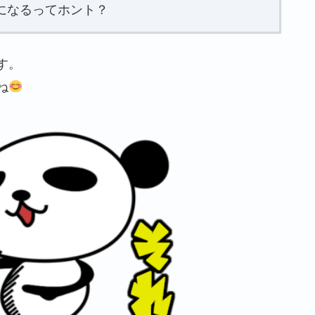
になるってホント？
す。
ね