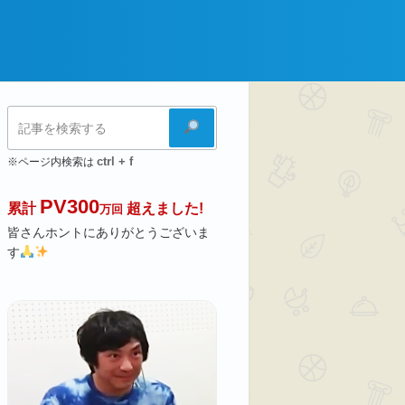
検
索
ctrl + f
※ページ内検索は
PV300
累計
超えました!
万回
皆さんホントにありがとうございま
す