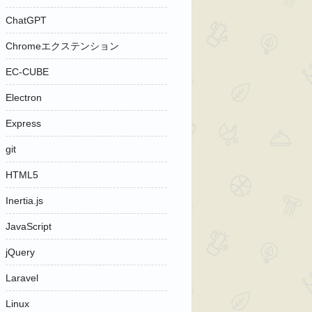
ChatGPT
Chromeエクステンション
EC-CUBE
Electron
Express
git
HTML5
Inertia.js
JavaScript
jQuery
Laravel
Linux