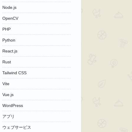
Node.js
OpenCV
PHP
Python
React.js
Rust
Tailwind CSS
Vite
Vue.js
WordPress
アプリ
ウェブサービス