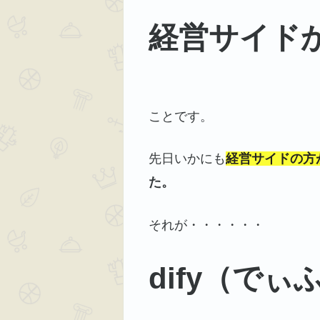
経営サイド
ことです。
先日いかにも
経営サイドの方
た。
それが・・・・・・
dify（でぃ