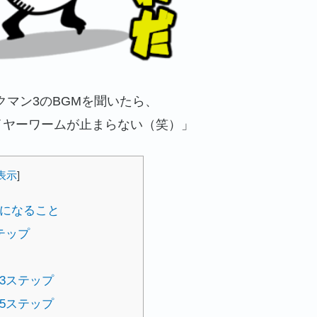
クマン3のBGMを聞いたら、
イヤーワームが止まらない（笑）」
表示
]
うになること
テップ
る3ステップ
る5ステップ