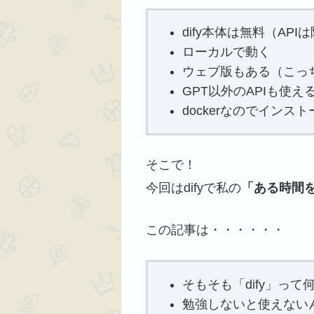
dify本体は無料（API
ローカルで動く
ウェブ版もある（こっ
GPT以外のAPIも使え
dockerなのでインス
そこで！
今回はdifyで私の
「ある時間
この記事は・・・・・・
そもそも「dify」っ
勉強しないと使えない