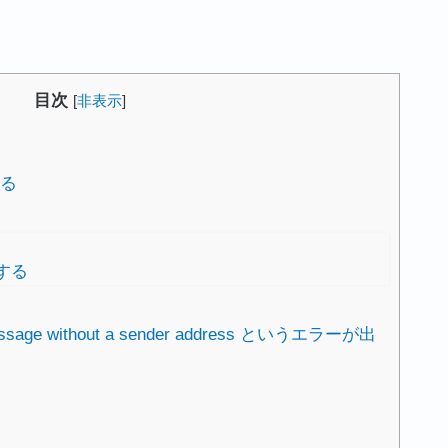
目次
[
非表示
]
する
する
sage without a sender address というエラーが出