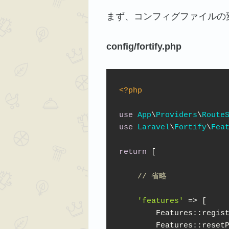
まず、コンフィグファイルの
config/fortify.php
<?php
use
App
\
Providers
\
Route
use
Laravel
\
Fortify
\
Fea
return
 [

// 省略
'features'
 => [

        Features::regist
        Features::resetP