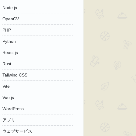
Node.js
OpenCV
PHP
Python
React.js
Rust
Tailwind CSS
Vite
Vue.js
WordPress
アプリ
ウェブサービス