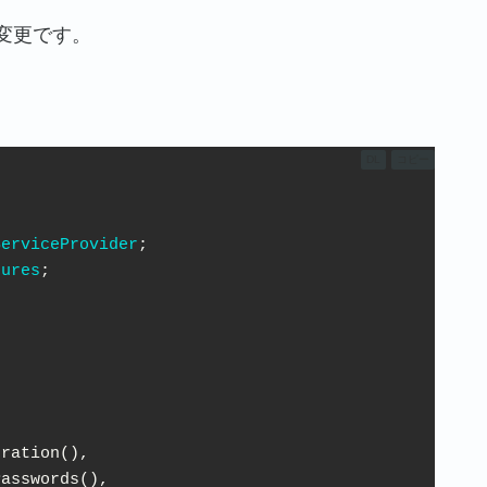
変更です。
DL
コピー
ServiceProvider
tures
;

ration(),

asswords(),
