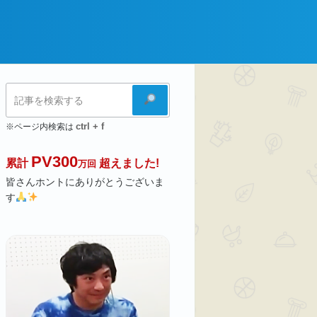
検
索
ctrl + f
※ページ内検索は
PV300
累計
超えました!
万回
皆さんホントにありがとうございま
す