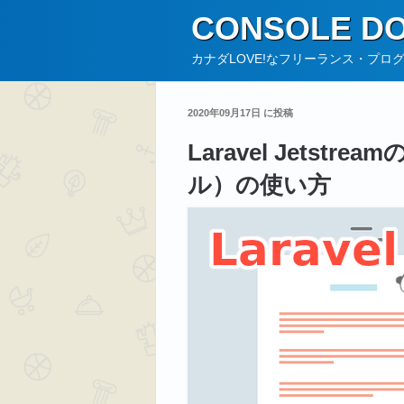
コ
CONSOLE DO
ン
テ
カナダLOVE!なフリーランス・プロ
ン
ツ
2020年09月17日 に投稿
へ
Laravel Jetstrea
ス
キ
ル）の使い方
ッ
プ