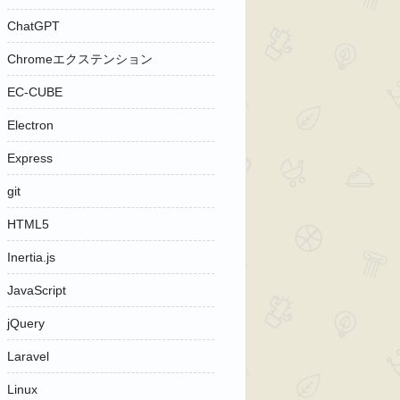
ChatGPT
Chromeエクステンション
EC-CUBE
Electron
Express
git
HTML5
Inertia.js
JavaScript
jQuery
Laravel
Linux