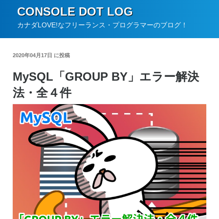
コ
CONSOLE DOT LOG
ン
カナダLOVE!なフリーランス・プログラマーのブログ！
テ
ン
2020年04月17日 に投稿
ツ
MySQL「GROUP BY」エラー解決
へ
法・全４件
ス
キ
ッ
プ