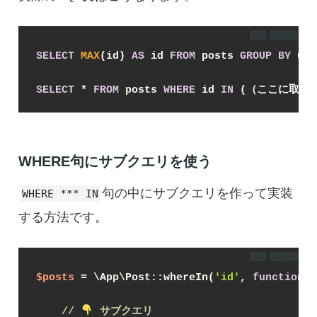
DL
コピー
SELECT
MAX
(id) 
AS
 id 
FROM
 posts 
GROUP
BY
 use
SELECT
*
FROM
 posts 
WHERE
 id 
IN
 (（ここに取得し
WHERE句にサブクエリを使う
句の中にサブクエリを作って実装
WHERE *** IN
する方法です。
DL
コピー
$posts
 = \App\Post::whereIn(
'id'
, 
function
(
$
// 
 サブクエリ