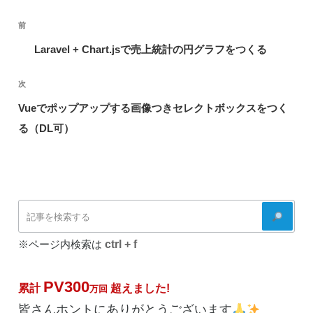
投
前
前
稿
の
Laravel + Chart.jsで売上統計の円グラフをつくる
ナ
投
ビ
次
次
稿
ゲ
の
Vueでポップアップする画像つきセレクトボックスをつく
ー
投
る（DL可）
シ
稿
ョ
ン
検
索
ctrl + f
※ページ内検索は
PV300
累計
超えました!
万回
皆さんホントにありがとうございます