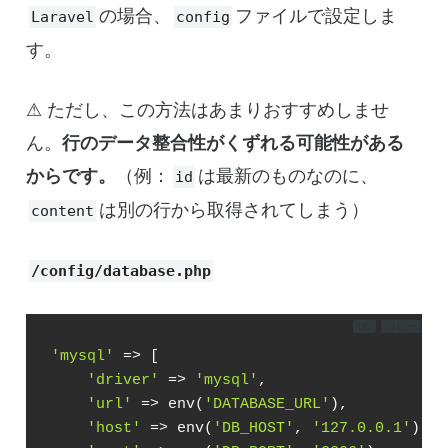
の場合、
ファイルで設定しま
Laravel
config
す。
⚠ ただし、この方法はあまりおすすめしませ
ん。
行のデータ整合性がくずれる可能性がある
からです。
（例：
は最新のものなのに、
id
は別の行から取得されてしまう）
content
/config/database.php
DL
コピー
'mysql'
 => [

'driver'
 => 
'mysql'
,

'url'
 => env(
'DATABASE_URL'
),

'host'
 => env(
'DB_HOST'
, 
'127.0.0.1'
),
