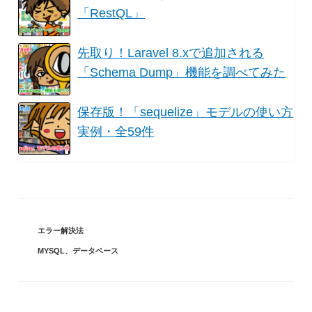
「RestQL」
先取り！Laravel 8.xで追加される
「Schema Dump」機能を調べてみた
保存版！「sequelize」モデルの使い方
実例・全59件
カ
エラー解決法
テ
タ
MYSQL
、
データベース
ゴ
グ
リ
ー