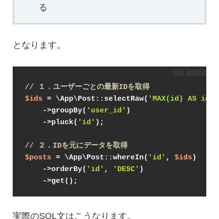
る
となります。
DL
コピー
// １．ユーザーごとの最新IDを取得
$ids
 = \App\Post::selectRaw(
'MAX(id) AS id'
)

    ->groupBy(
'user_id'
)

    ->pluck(
'id'
);

// ２．IDを元にデータを取得
$posts
 = \App\Post::whereIn(
'id'
, 
$ids
)
    ->orderBy(
'id'
, 
'DESC'
)
    ->get();
実際のSQL文はこうなります。