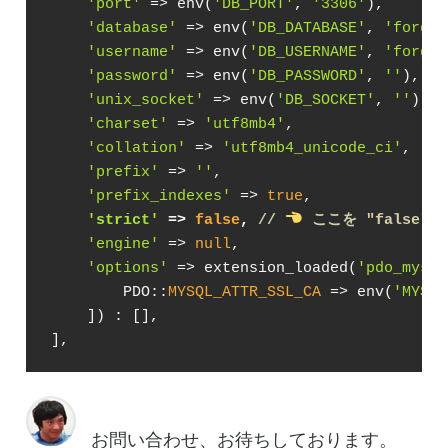
'port'
 => env(
'DB_PORT'
, 
'3306'
),

'database'
 => env(
'DB_DATABASE'
, 
'forge'
'username'
 => env(
'DB_USERNAME'
, 
'forge'
'password'
 => env(
'DB_PASSWORD'
, 
''
),

'unix_socket'
 => env(
'DB_SOCKET'
, 
''
),

'charset'
 => 
'utf8mb4'
,

'collation'
 => 
'utf8mb4_unicode_ci'
,

'prefix'
 => 
''
,

'prefix_indexes'
 => 
true
,

'strict'
 => 
false
, 
// 
 ここを "false"
'engine'
 => 
null
,

'options'
 => extension_loaded(
'pdo_mysql
        PDO::
MYSQL_ATTR_SSL_CA
 =>
 env(
'MYSQL
    ]) : [],

],
お問い合わせ、お待ちしております。