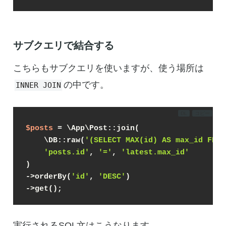
サブクエリで結合する
こちらもサブクエリを使いますが、使う場所は
の中です。
INNER JOIN
DL
コピー
$posts
 = \App\Post::join(
    \DB::raw(
'(SELECT MAX(id) AS max_id FROM
'posts.id'
, 
'='
, 
'latest.max_id'
)
->orderBy(
'id'
, 
'DESC'
)
->get();
実行されるSQL文はこうなります。