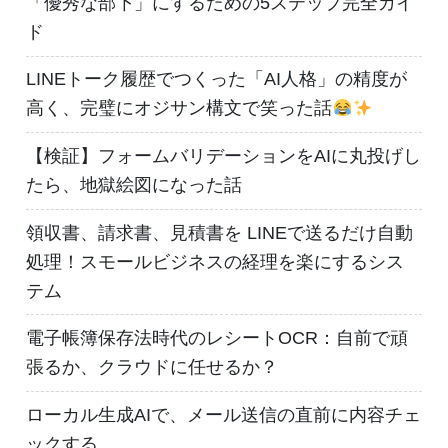
「優秀な部下」にするための5ステップ完全ガイ
ド
LINEトーク履歴でつくった「AI人格」の精度が
高く、完璧にオジサン構文で笑った話
【検証】フォームバリデーションをAIに丸投げし
たら、地獄絵図になった話
領収書、請求書、見積書を LINEで送るだけ自動
処理！スモールビジネスの経理を楽にするシス
テム
電子帳簿保存法時代のレシートOCR：自前で頑
張るか、クラウドに任せるか？
ローカル生成AIで、メール送信の直前に内容チェ
ックする