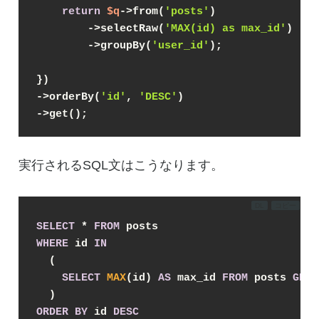
return
$q
->from(
'posts'
)
        ->selectRaw(
'MAX(id) as max_id'
)
        ->groupBy(
'user_id'
);
})
->orderBy(
'id'
, 
'DESC'
)
->get();
実行されるSQL文はこうなります。
DL
コピー
SELECT
*
FROM
WHERE
 id 
IN
  (

SELECT
MAX
(id) 
AS
 max_id 
FROM
 posts 
GROU
ORDER
BY
 id 
DESC