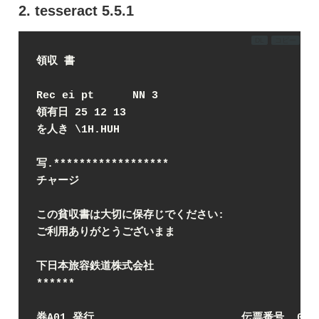
2. tesseract 5.5.1
DL
コピー
領収 書
Rec ei pt      NN 3
領有日 25 12 13
を人き \1H.HUH
写.
****
****
****
****
**
チャージ
この貧収書は大切に保存じでください:
ご利用ありがとうございまま
下日本旅容鉄道株式会社
**
****
券A01 発行                       伝票番号 .072