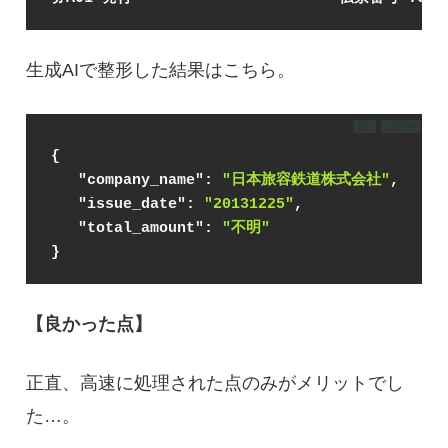
生成AIで整形した結果はこちら。
DL
コピー
{
"company_name"
: 
"日本旅容鉄道株式会社"
,
"issue_date"
: 
"20131225"
,
"total_amount"
: 
"不明"
}
【良かった点】
正直、高速に処理された点のみがメリットでし
た…。