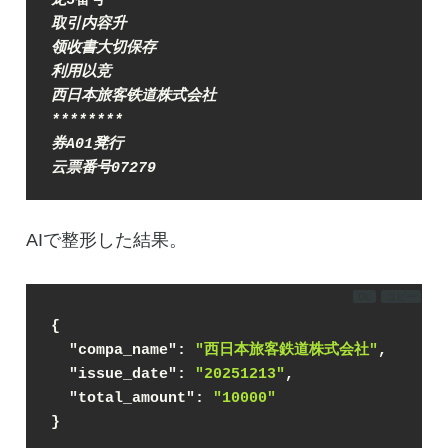
龙5番号
****
****
****
****
*
取引内容升
领收書大切保存
利用以竞
西日本旅客铁道株式会社
****
****
券A01凳行
云票番号07279
AIで整形した結果。
DL
コピー
{
"compa_name"
: 
"西日本旅客鉄道株式会社"
,
"issue_date"
: 
"20251213"
,
"total_amount"
: 
"10000"
}