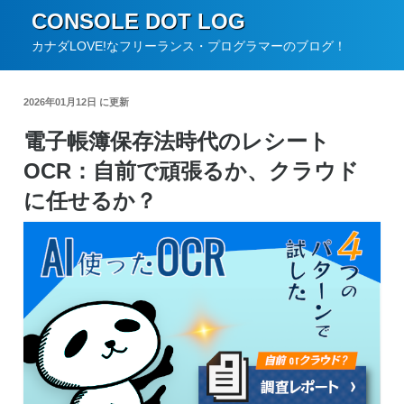
コ
CONSOLE DOT LOG
ン
カナダLOVE!なフリーランス・プログラマーのブログ！
テ
ン
2026年01月12日 に更新
ツ
電子帳簿保存法時代のレシート
へ
OCR：自前で頑張るか、クラウド
ス
キ
に任せるか？
ッ
プ