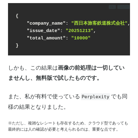
DL
コピー
{
"company_name"
: 
"西日本旅客鉄道株式会社"
,
"issue_date"
: 
"20251213"
,
"total_amount"
: 
"10000"
}
しかも、この結果は
画像の前処理は一切してい
ませんし、無料版で試したものです。
また、私が有料で使っている
でも同
Perplexity
様の結果となりました。
※ただし、複雑なレシートも存在するため、クラウド型であっても
最終的には人の確認が必要と考えられるのは、重要な点です。