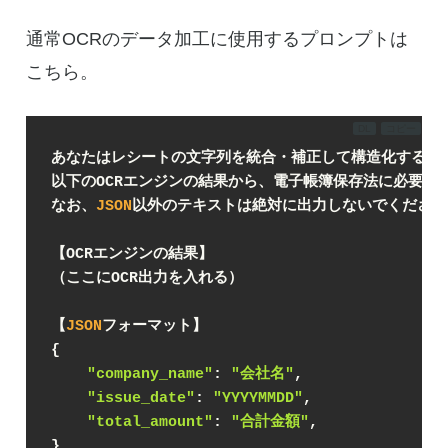
通常OCRのデータ加工に使用するプロンプトは
こちら。
DL
コピー
あなたはレシートの文字列を統合・補正して構造化するア
以下のOCRエンジンの結果から、電子帳簿保存法に必要な
なお、
JSON
以外のテキストは絶対に出力しないでください
【OCRエンジンの結果】
（ここにOCR出力を入れる）
【
JSON
フォーマット】
{
"company_name"
: 
"会社名"
,
"issue_date"
: 
"YYYYMMDD"
,
"total_amount"
: 
"合計金額"
,
}