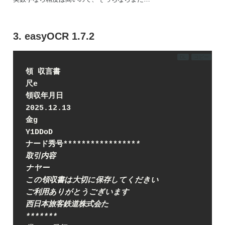
3. easyOCR 1.7.2
DL
コピー
領 収言書
尺e
領収年月日
2025.12.13
金g
Y1DDoD
ナード秀号
****
****
****
****
*
取引内容
ナヤー
この領収書は大切に保存してくだきい
ご利用ありがとうごぎいます
西日本旅客鉄道株式会た
****
**
*