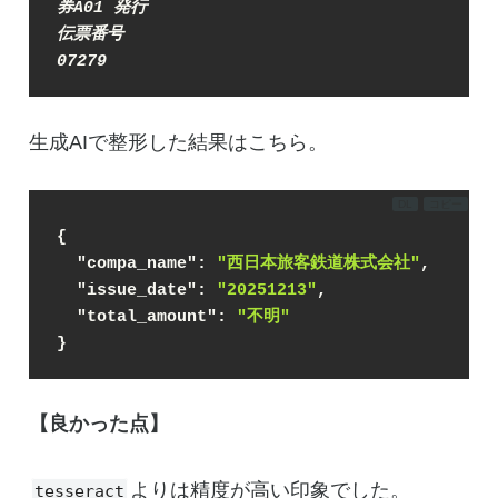
券A01 発行
伝票番号
07279
生成AIで整形した結果はこちら。
DL
コピー
{
"compa_name"
: 
"西日本旅客鉄道株式会社"
,
"issue_date"
: 
"20251213"
,
"total_amount"
: 
"不明"
}
【良かった点】
よりは精度が高い印象でした。
tesseract