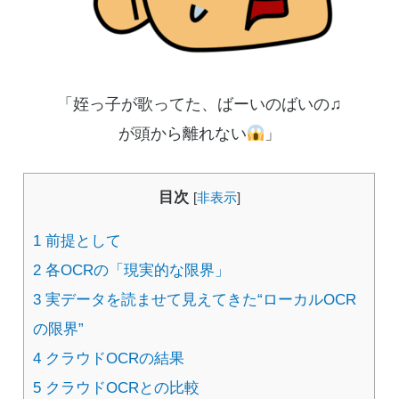
「姪っ子が歌ってた、ばーいのばいの♫
が頭から離れない
」
目次
[
非表示
]
1
前提として
2
各OCRの「現実的な限界」
3
実データを読ませて見えてきた“ローカルOCR
の限界”
4
クラウドOCRの結果
5
クラウドOCRとの比較