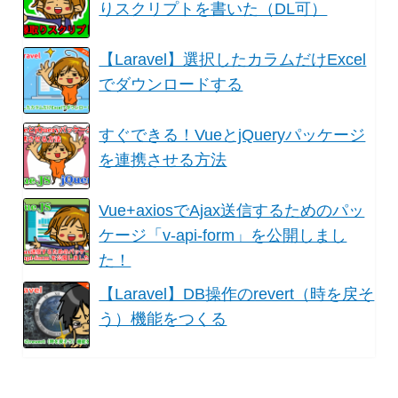
りスクリプトを書いた（DL可）
【Laravel】選択したカラムだけExcel
でダウンロードする
すぐできる！VueとjQueryパッケージ
を連携させる方法
Vue+axiosでAjax送信するためのパッ
ケージ「v-api-form」を公開しまし
た！
【Laravel】DB操作のrevert（時を戻そ
う）機能をつくる