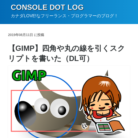
コ
CONSOLE DOT LOG
ン
カナダLOVE!なフリーランス・プログラマーのブログ！
テ
ン
2019年08月11日 に投稿
ツ
【GIMP】四角や丸の線を引くスク
へ
リプトを書いた（DL可）
ス
キ
ッ
プ