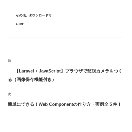
カ
その他
、
ダウンロード可
テ
タ
GIMP
ゴ
グ
リ
ー
投
前
前
稿
の
【Laravel + JavaScript】ブラウザで監視カメラをつく
ナ
投
る（画像保存機能付き）
ビ
稿
ゲ
次
次
ー
の
簡単にできる！Web Componentの作り方・実例全５件！
シ
投
ョ
稿
ン