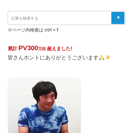
検
索
ctrl + f
※ページ内検索は
PV300
累計
超えました!
万回
皆さんホントにありがとうございます