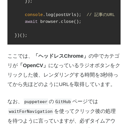
    });

console
.log(postUrls);  
// 記事のURL
await
 browser.close();

})();
ここでは、
「ヘッドレスChrome」
の中でカテゴ
リが
「OpenCV」
になっているラジオボタンをク
リックした後、レンダリングする時間を3秒待っ
てから先ほどのようにURLを取得しています。
なお、
の
ページでは
puppeteer
GitHub
を使ってクリック後の処理
waitForNavigation
を待つように言っていますが、必ずタイムアウ