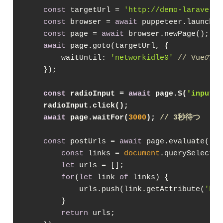
const
 targetUrl = 
'http://demo-laravel58
const
 browser = 
await
 puppeteer.launch();
const
 page = 
await
 browser.newPage();

await
 page.goto(targetUrl, {

waitUntil
: 
'networkidle0'
// Vueの
    });

const
 radioInput = 
await
 page.$(
'input[t
    radioInput.click();
await
 page.waitFor(
3000
); 
// 3秒待つ
const
 postUrls = 
await
 page.evaluate(
() 
const
 links = 
document
.querySelector
let
 urls = [];

for
(
let
 link 
of
 links) {

            urls.push(link.getAttribute(
'hre
        }

return
 urls;
