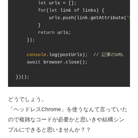
let
 urls = [];

for
(
let
 link 
of
 links) {

            urls.push(link.getAttribute(
'hre
        }

return
 urls;

    });

console
.log(postUrls);  
// 記事のURL
await
 browser.close();

})();
どうでしょう。
「ヘッドレスChrome」を使うなんて言っていた
ので複雑なコードが必要かと思いきや結構シン
プルにできると思いませんか？？