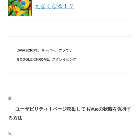
えなくなる！？
カ
JAVASCRIPT
、
サーバー
、
ブラウザ
テ
タ
GOOGLE CHROME
、
スクレイピング
ゴ
グ
リ
ー
投
前
前
稿
の
ユーザビリティ！ページ移動してもVueの状態を保持す
ナ
投
る方法
ビ
稿
ゲ
次
次
ー