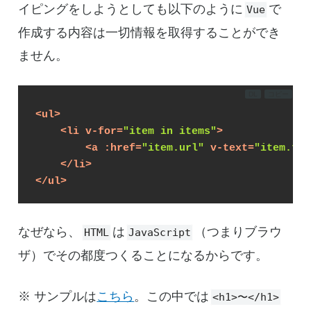
イピングをしようとしても以下のように
で
Vue
作成する内容は一切情報を取得することができ
ません。
DL
コピー
<
ul
>
<
li
v-for
=
"item in items"
>
<
a
:href
=
"item.url"
v-text
=
"item.tit
</
li
>
</
ul
>
なぜなら、
は
（つまりブラウ
HTML
JavaScript
ザ）でその都度つくることになるからです。
※ サンプルは
こちら
。この中では
<h1>〜</h1>