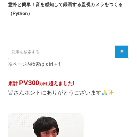
の
意外と簡単！音を感知して録画する監視カメラをつくる
シ
投
（Python）
ョ
稿
ン
検
索
ctrl + f
※ページ内検索は
PV300
累計
超えました!
万回
皆さんホントにありがとうございます