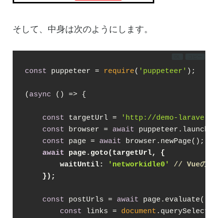
そして、中身は次のようにします。
DL
コピー
const
 puppeteer = 
require
(
'puppeteer'
);

(
async
 () => {

const
 targetUrl = 
'http://demo-laravel58
const
 browser = 
await
 puppeteer.launch();
const
 page = 
await
 browser.newPage();

await
 page.goto(targetUrl, {
waitUntil
: 
'networkidle0'
// Vueの
    });
const
 postUrls = 
await
 page.evaluate(
() 
const
 links = 
document
.querySelector