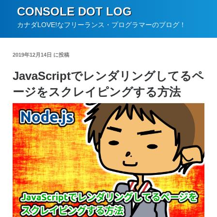
コ
CONSOLE DOT LOG
ン
カナダLOVE!なフリーランス・プログラマーのブログ！
テ
ン
2019年12月14日 に投稿
ツ
JavaScriptでレンダリングしてるペ
へ
ージをスクレイピングする方法
ス
キ
ッ
プ