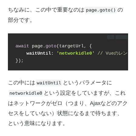
ちなみに、この中で重要なのは
の
page.goto()
部分です。
DL
コピー
await
 page.
goto
(targetUrl, {

waitUntil: 
'networkidle0'
// Vueのレン
});
この中には
というパラメータに
waitUntil
という設定をしていますが、これ
networkidle0
はネットワークがゼロ（つまり、Ajaxなどのアク
セスをしていない）状態になるまで待ちます、
という意味になります。