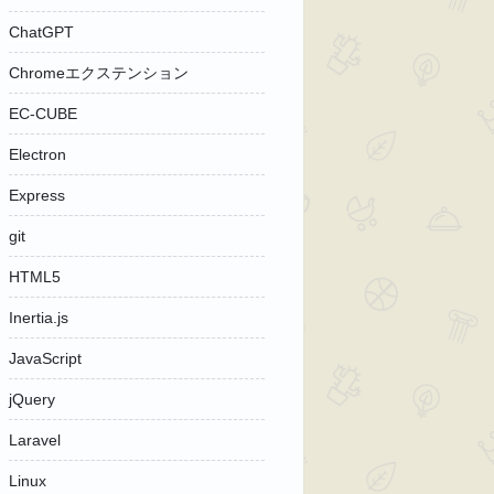
ChatGPT
Chromeエクステンション
EC-CUBE
Electron
Express
git
HTML5
Inertia.js
JavaScript
jQuery
Laravel
Linux