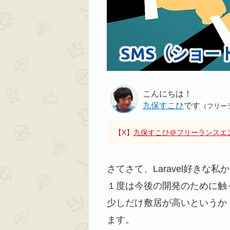
こんにちは！
九保すこひ
です
（フリー
【X】
九保すこひ＠フリーランスエ
さてさて、Laravel好き
１度は今後の開発のために触
少しだけ敷居が高いというか
ます。