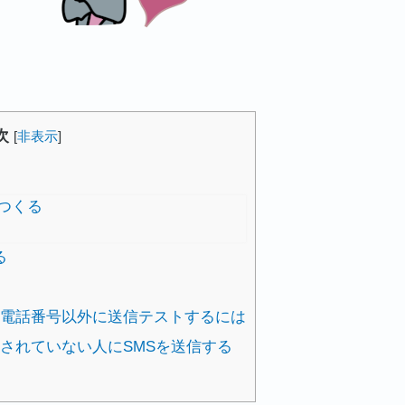
次
[
非表示
]
をつくる
る
トの電話番号以外に送信テストするには
録されていない人にSMSを送信する