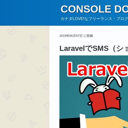
コ
CONSOLE DO
ン
テ
カナダLOVE!なフリーランス・プロ
ン
ツ
2019年06月07日 に投稿
へ
LaravelでSM
ス
キ
ッ
プ