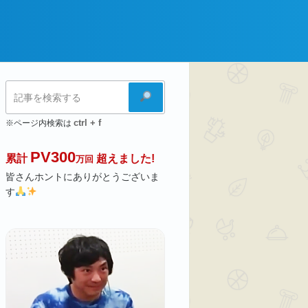
検
索
ctrl + f
※ページ内検索は
PV300
累計
超えました!
万回
皆さんホントにありがとうございま
す