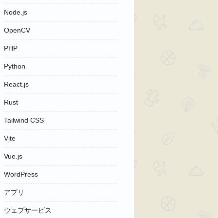
Node.js
OpenCV
PHP
Python
React.js
Rust
Tailwind CSS
Vite
Vue.js
WordPress
アプリ
ウェブサービス