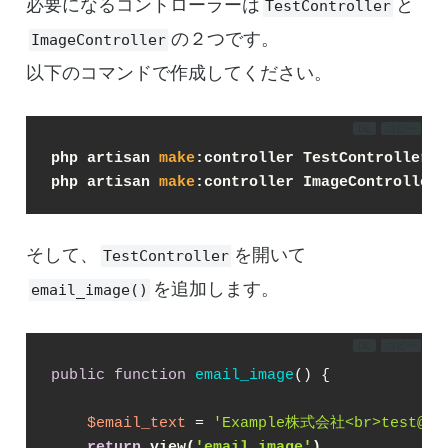
必要になるコントローラーは
と
TestController
の２つです。
ImageController
以下のコマンドで作成してください。
DL
コピー
php artisan 
make
:controller TestController
php artisan 
make
:controller ImageController
そして、
を開いて
TestController
を追加します。
email_image()
DL
コピー
public
function
email_image
(
) 
{

$email_text
 = 
'Example株式会社<br>test@exa
return
 view(
'email_image'
)