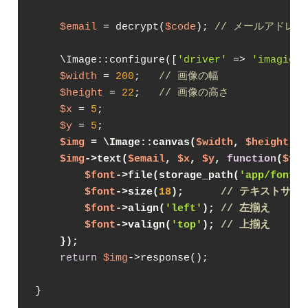
$email
 = decrypt(
$code
); 
// メールアドレ
    \Image::configure([
'driver'
 => 
'imagick'
$width
 = 
200
;   
// 画像の幅
$height
 = 
22
;   
// 画像の高さ
$x
 = 
5
;

$y
 = 
5
;

$img
 = \Image::canvas(
$width
, 
$height
, 
'
$img
->text(
$email
, 
$x
, 
$y
, 
function
(
$fon
$font
->file(storage_path(
'app/fonts/
$font
->size(
18
);      
// テキストサイ
$font
->align(
'left'
); 
// 左揃え
$font
->valign(
'top'
); 
// 上揃え
    });
return
$img
->response();

}