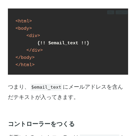
DL
コピー
<
html
>
<
body
>
<
div
>
{!! $email_text !!}
</
div
>
</
body
>
</
html
>
つまり、
にメールアドレスを含ん
$email_text
だテキストが入ってきます。
コントローラーをつくる