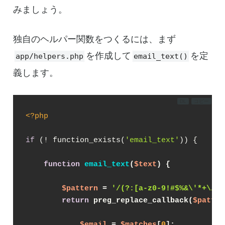
みましょう。
独自のヘルパー関数をつくるには、まず
を作成して
を定
app/helpers.php
email_text()
義します。
DL
コピー
<?php
if
 (! function_exists(
'email_text'
)) {

function
email_text
(
$text
) 
{
$pattern
 = 
'/(?:[a-z0-9!#$%&\'*+\/=?
return
 preg_replace_callback(
$patter
$email
 = 
$matches
[
0
];