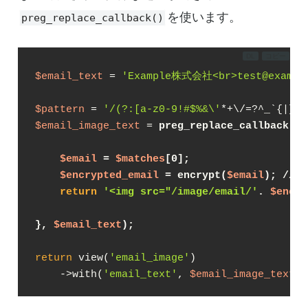
を使います。
preg_replace_callback()
DL
コピー
$email_text
 = 
'Example株式会社<br>test@exampl
$pattern
 = 
'/(?:[a-z0-9!#$%&\'
*+\/=?^_`{|}~-
$email_image_text
 = 
preg_replace_callback(
$p
$email
 = 
$matches
[0];
$encrypted_email
 = encrypt(
$email
); //
return
'<img src="/image/email/'
. 
$encry
}, 
$email_text
);

return
 view(
'email_image'
)

    ->with(
'email_text'
, 
$email_image_text