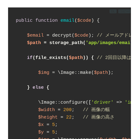
DL
コピー
public
function
email
(
$code
) 
{

$email
 = decrypt(
$code
); 
// メールアドレ
$path
 = storage_path(
'app/images/email/'
if
(file_exists(
$path
)) {
// 2回目以降はこ
$img
 = \Image::make(
$path
);

} 
else
 {
        \Image::configure([
'driver'
 => 
'imag
$width
 = 
200
;   
// 画像の幅
$height
 = 
22
;   
// 画像の高さ
$x
 = 
5
;

$y
 = 
5
;
