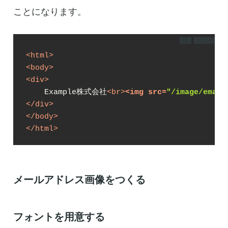
ことになります。
DL
コピー
<
html
>
<
body
>
<
div
>
    Example株式会社
<
br
>
<
img
src
=
"/image/em
</
div
>
</
body
>
</
html
>
メールアドレス画像をつくる
フォントを用意する