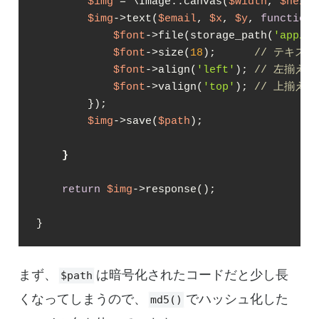
$img
 = \Image::canvas(
$width
, 
$heigh
$img
->text(
$email
, 
$x
, 
$y
, 
function
(
$font
->file(storage_path(
'app/fo
$font
->size(
18
);      
// テキス
$font
->align(
'left'
); 
// 左揃え
$font
->valign(
'top'
); 
// 上揃え
        });

$img
->save(
$path
);

}
return
$img
->response();

}
まず、
は暗号化されたコードだと少し長
$path
くなってしまうので、
でハッシュ化した
md5()