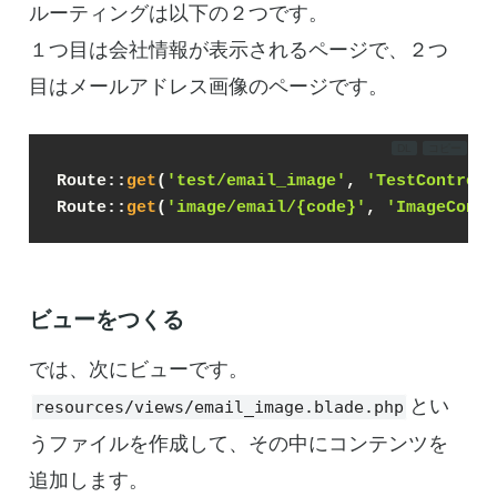
ルーティングは以下の２つです。
１つ目は会社情報が表示されるページで、２つ
目はメールアドレス画像のページです。
DL
コピー
Route::
get
(
'test/email_image'
, 
'TestControll
Route::
get
(
'image/email/{code}'
, 
'ImageContr
ビューをつくる
では、次にビューです。
とい
resources/views/email_image.blade.php
うファイルを作成して、その中にコンテンツを
追加します。