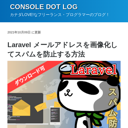
コ
CONSOLE DOT LOG
ン
カナダLOVE!なフリーランス・プログラマーのブログ！
テ
ン
2021年10月09日 に更新
ツ
Laravel メールアドレスを画像化し
へ
てスパムを防止する方法
ス
キ
ッ
プ