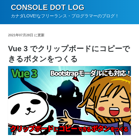
コ
CONSOLE DOT LOG
ン
カナダLOVE!なフリーランス・プログラマーのブログ！
テ
ン
2021年07月28日 に更新
ツ
Vue 3 でクリップボードにコピーで
へ
きるボタンをつくる
ス
キ
ッ
プ