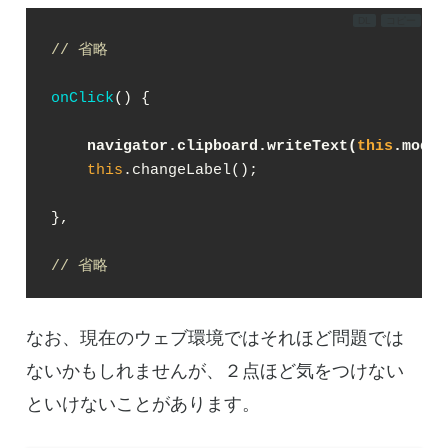
DL
コピー
// 省略
onClick
(
)
 {

navigator.clipboard.writeText(
this
.model
this
.changeLabel();

},

// 省略
なお、現在のウェブ環境ではそれほど問題では
ないかもしれませんが、２点ほど気をつけない
といけないことがあります。