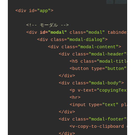
DL
コピー
<
div
id
=
"app"
>
<!-- モーダル -->
<
div
id
=
"modal"
class
=
"modal"
tabindex
=
"
<
div
class
=
"modal-dialog"
>
<
div
class
=
"modal-content"
>
<
div
class
=
"modal-header"
>
<
h5
class
=
"modal-title"
>
<
button
type
=
"button"
cl
</
div
>
<
div
class
=
"modal-body"
>
<
p
v-text
=
"copyingText"
>
<
hr
>
<
input
type
=
"text"
place
</
div
>
<
div
class
=
"modal-footer"
>
<
v-copy-to-clipboard
cop
</
div
>