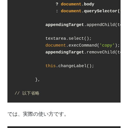
                ? 
document
.body
                : 
document
.querySelector(
thi
appendingTarget
.appendChild(text
            textarea.select();

document
.execCommand(
'copy'
);

appendingTarget
.removeChild(text
this
.changeLabel();

        },

// 以下省略
では、実際の使い方です。