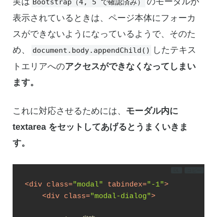
実は
のモーダルが
Bootstrap（4, 5 で確認済み）
表示されているときは、ページ本体にフォーカ
スができないようになっているようで、そのた
め、
したテキス
document.body.appendChild()
トエリアへの
アクセスができなくなってしまい
ます。
これに対応させるためには、
モーダル内に
textarea をセットしてあげるとうまくいきま
す。
DL
コピー
<
div
class
=
"modal"
tabindex
=
"-1"
>
<
div
class
=
"modal-dialog"
>