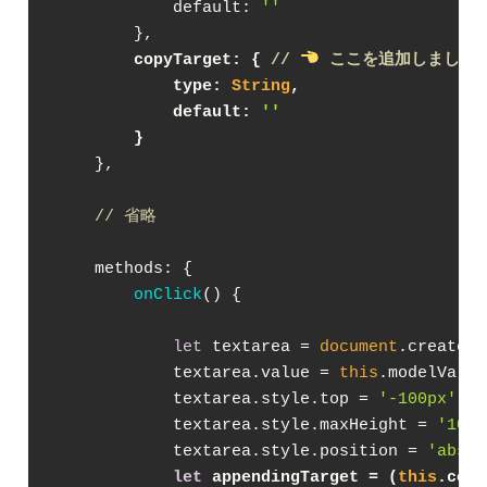
default
: 
''
copyTarget
: { 
// 
 ここを追加しました
type
: 
String
,
default
: 
''
        }
    },

// 省略
methods
: {

onClick
(
)
 {

let
 textarea = 
document
.createEl
            textarea.value = 
this
.modelValue
            textarea.style.top = 
'-100px'
;  
            textarea.style.maxHeight = 
'100p
            textarea.style.position = 
'absol
let
 appendingTarget = (
this
.copy