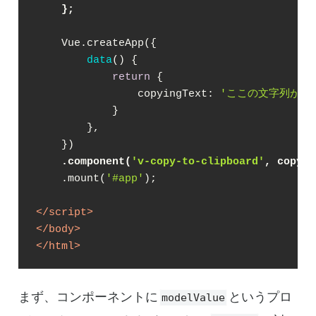
    };
    Vue.createApp({

data
(
)
 {

return
 {

copyingText
: 
'ここの文字列がコ
            }

        },

    })

.component(
'v-copy-to-clipboard'
, copyTo
    .mount(
'#app'
);

</
script
>
</
body
>
</
html
>
まず、コンポーネントに
というプロ
modelValue