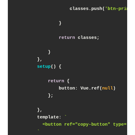
                    classes.push(
'btn-primar
                }
return
 classes;
            }
        },
setup
(
)
 {
return
 {
button
: Vue.ref(
null
)
            };
        },
template
: 
`
          <button ref="copy-button" type="b
        `