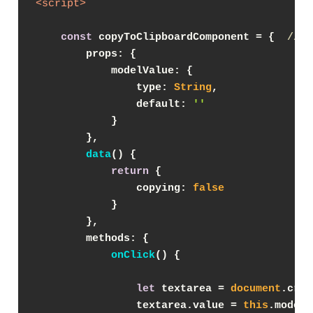
<
script
>
const
 copyToClipboardComponent = {  
// 
props
: {
modelValue
: {
type
: 
String
,
default
: 
''
            }
        },
data
(
)
 {
return
 {
copying
: 
false
            }
        },
methods
: {
onClick
(
)
 {
let
 textarea = 
document
.crea
                textarea.value = 
this
.modelV