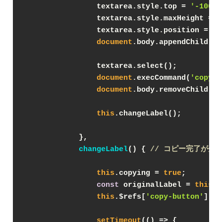
                textarea.style.top = 
'-100px
                textarea.style.maxHeight = 
'
                textarea.style.position = 
'a
document
.body.appendChild(te
                textarea.select();
document
.execCommand(
'copy'
)
document
.body.removeChild(te
this
.changeLabel();
            },
changeLabel
(
)
 { 
// コピー完了が分
this
.copying = 
true
;
const
 originalLabel = 
this
.$
this
.$refs[
'copy-button'
].in
setTimeout
(
() =>
 {