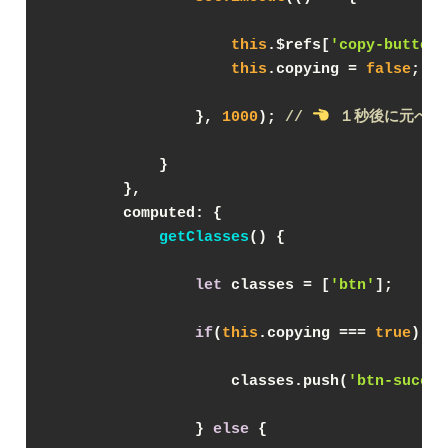
this
.$refs[
'copy-button'
this
.copying = 
false
;
                }, 
1000
); 
// 
 １秒後に元へ戻
            }
        },
computed
: {
getClasses
(
)
 {
let
 classes = [
'btn'
];
if
(
this
.copying === 
true
) { 
                    classes.push(
'btn-succes
                } 
else
 {