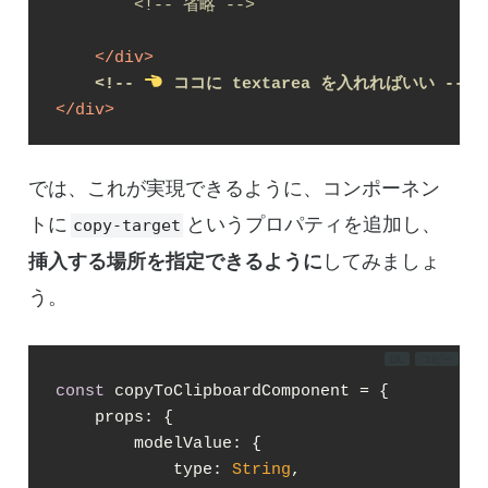
<!-- 省略 -->
</
div
>
<!-- 
 ココに textarea を入れればいい -->
</
div
>
では、これが実現できるように、コンポーネン
トに
というプロパティを追加し、
copy-target
挿入する場所を指定できるように
してみましょ
う。
DL
コピー
const
 copyToClipboardComponent = {

props
: {

modelValue
: {

type
: 
String
,
