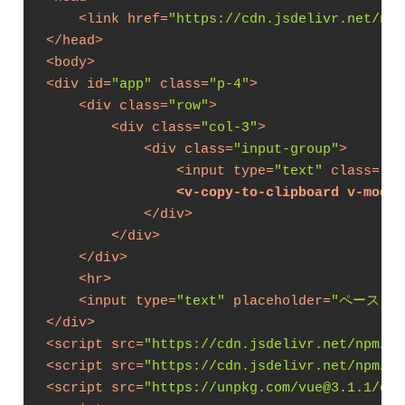
<
link
href
=
"https://cdn.jsdelivr.net/npm
</
head
>
<
body
>
<
div
id
=
"app"
class
=
"p-4"
>
<
div
class
=
"row"
>
<
div
class
=
"col-3"
>
<
div
class
=
"input-group"
>
<
input
type
=
"text"
class
=
"fo
<
v-copy-to-clipboard
v-model
</
div
>
</
div
>
</
div
>
<
hr
>
<
input
type
=
"text"
placeholder
=
"ペースト
</
div
>
<
script
src
=
"https://cdn.jsdelivr.net/npm/@p
<
script
src
=
"https://cdn.jsdelivr.net/npm/bo
<
script
src
=
"https://unpkg.com/vue@3.1.1/dis