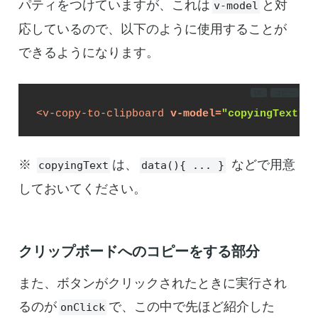
パティをつけていますが、これは
と対
v-model
応しているので、以下のように使用することが
できるようになります。
DL
コピー
<
v-copy-to-clipboard
v-model
=
"copyingText"
>
<
※
は、
などで用意
copyingText
data(){ ... }
しておいてください。
クリップボードへのコピーをする部分
また、ボタンがクリックされたときに実行され
るのが
で、この中で先ほど紹介した
onClick