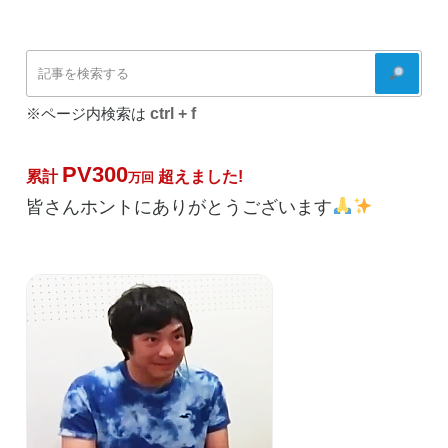
稿
ョ
ン
検
索
ctrl + f
※ページ内検索は
PV300
累計
超えました!
万回
皆さんホントにありがとうございます