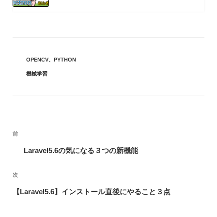
カ
OPENCV
、
PYTHON
テ
タ
機械学習
ゴ
グ
リ
ー
投
前
前
稿
の
Laravel5.6の気になる３つの新機能
ナ
投
ビ
次
次
稿
ゲ
の
【Laravel5.6】インストール直後にやること３点
ー
投
シ