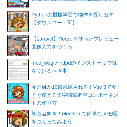
Pythonの機械学習で物体を探し出す
【ダウンロード可】
【Laravel】React を使ったプレビュー
画像入力をつくる
mod_wsgiとhttpdのインストールで気
をつけるべき事
見た目が10倍洗練される！Vue 3で今
すぐ使える文字間隔調整コンポーネン
トの作り方
初心者向き！electron で簡単なメモ帳
をつくってみよう