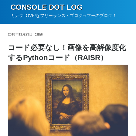
コ
CONSOLE DOT LOG
ン
カナダLOVE!なフリーランス・プログラマーのブログ！
テ
ン
2018年11月23日 に更新
ツ
コード必要なし！画像を高解像度化
へ
するPythonコード（RAISR）
ス
キ
ッ
プ