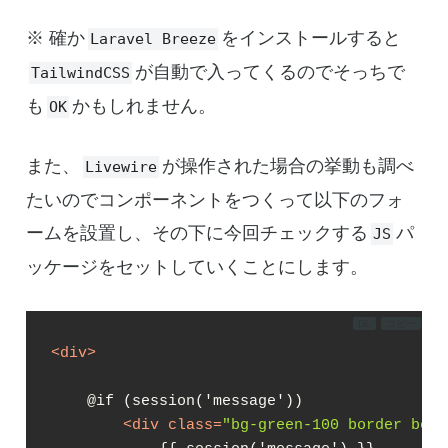
※ 確か
をインストールすると
Laravel Breeze
が自動で入ってくるのでそっちで
TailwindCSS
も
かもしれません。
OK
また、
が操作された場合の挙動も調べ
Livewire
たいのでコンポーネントをつくって以下のフォ
ームを設置し、その下に今回チェックする
パ
JS
ッケージをセットしていくことにします。
DL
コピー
<
div
>
    @if (session('message'))

<
div
class
=
"bg-green-100 border bord