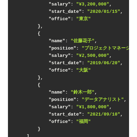
"salary"
: 
"¥3,200,000"
,
"start_date"
: 
"2020/01/15"
,
"office"
: 
"東京"
        },
        {
"name"
: 
"佐藤花子"
,
"position"
: 
"プロジェクトマネージャ
"salary"
: 
"¥2,500,000"
,
"start_date"
: 
"2019/06/20"
,
"office"
: 
"大阪"
        },
        {
"name"
: 
"鈴木一郎"
,
"position"
: 
"データアナリスト"
,
"salary"
: 
"¥1,800,000"
,
"start_date"
: 
"2021/09/10"
,
"office"
: 
"福岡"
        }
    ]