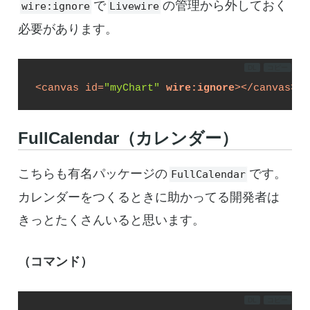
で
の管理から外しておく
wire:ignore
Livewire
必要があります。
DL
コピー
<
canvas
id
=
"myChart"
wire:ignore
>
</
canvas
>
FullCalendar（カレンダー）
こちらも有名パッケージの
です。
FullCalendar
カレンダーをつくるときに助かってる開発者は
きっとたくさんいると思います。
（コマンド）
DL
コピー