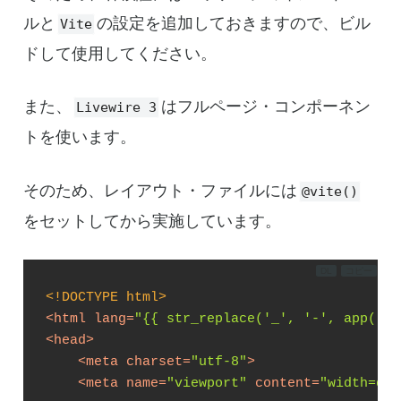
ルと
の設定を追加しておきますので、ビル
Vite
ドして使用してください。
また、
はフルページ・コンポーネン
Livewire 3
トを使います。
そのため、レイアウト・ファイルには
@vite()
をセットしてから実施しています。
DL
コピー
<!DOCTYPE 
html
>
<
html
lang
=
"{{ str_replace('_', '-', app()->
<
head
>
<
meta
charset
=
"utf-8"
>
<
meta
name
=
"viewport"
content
=
"width=dev