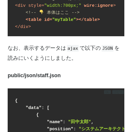
<
div
style
=
"width:700px;"
wire:ignore
>
<!-- 
 本体はここ -->
<
table
id
=
"myTable"
>
</
table
>
</
div
>
なお、表示するデータは
で以下の
を
ajax
JSON
読みにいくようにしました。
public/json/staff.json
DL
コピー
{
"data"
: [
        {
"name"
: 
"田中太郎"
,
"position"
: 
"システムアーキテクト"
,