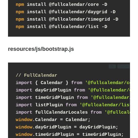
npm
npm
npm
npm
resources/js/bootstrap.js
DL
コピー
// FullCalendar
import
 { Calendar } 
from
'@fullcalendar/core
import
 dayGridPlugin 
from
'@fullcalendar/day
import
 timeGridPlugin 
from
'@fullcalendar/ti
import
 listPlugin 
from
'@fullcalendar/list'
;
import
 fullCalendarLocales 
from
'@fullcalend
window
.Calendar = Calendar;
window
.dayGridPlugin = dayGridPlugin;
window
.timeGridPlugin = timeGridPlugin;