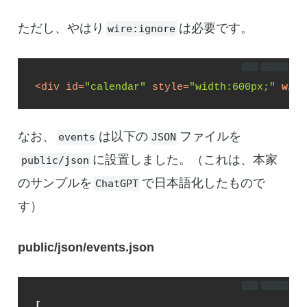
ただし、やはり
は必要です。
wire:ignore
DL
コピー
<
div
id
=
"calendar"
style
=
"width:600px;"
wire
なお、
は以下の
ファイルを
events
JSON
に設置しました。（これは、本家
public/json
のサンプルを
で日本語化したもので
ChatGPT
す）
public/json/events.json
DL
コピー
[