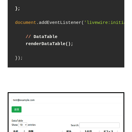
};
document
.addEventListener(
'livewire:initiali
//
 DataTable
    renderDataTable();
});