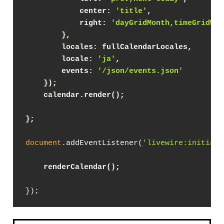
            center: 
'title'
,
            right: 
'dayGridMonth,timeGridWee
        },
        locales: fullCalendarLocales,
        locale: 
'ja'
,

        events: 
'/json/events.json'
    });
    calendar.render();
};
document
.addEventListener(
'livewire:initiali
renderCalendar();
});