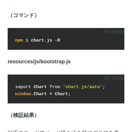
（コマンド）
DL
コピー
npm
 i chart.js -D
resources/js/bootstrap.js
DL
コピー
import
 Chart 
from
'chart.js/auto'
;
window
.Chart = Chart;
（検証結果）