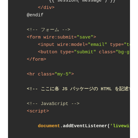
            {{ session('message') }}

</
div
>
    @endif

<!-- フォーム -->
<
form
wire:submit
=
"save"
>
<
input
wire:model
=
"email"
type
=
"text
<
button
type
=
"submit"
class
=
"bg-gree
</
form
>
<
hr
class
=
"my-5"
>
<!-- ここに各 JS パッケージの HTML を記述する
<!-- JavaScript -->
<
script
>
document
.addEventListener(
'livewire: