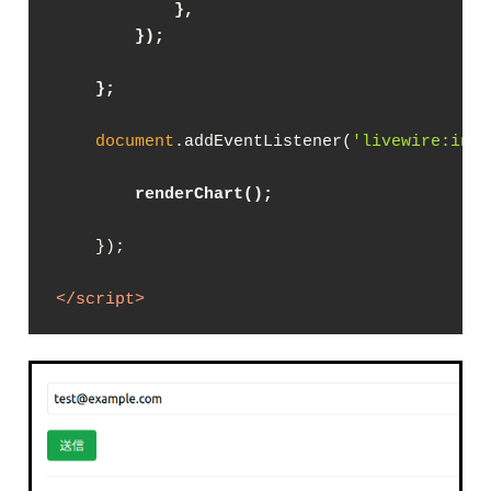
            },
        });
    };
document
.addEventListener(
'livewire:init
renderChart();
    });

</
script
>