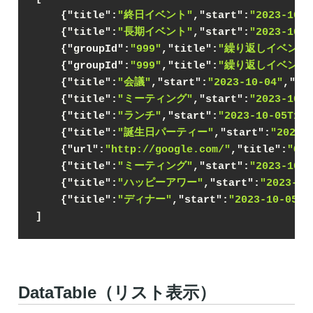
    {
"title"
:
"終日イベント"
,
"start"
:
"2023-10-0
    {
"title"
:
"長期イベント"
,
"start"
:
"2023-10-0
    {
"groupId"
:
"999"
,
"title"
:
"繰り返しイベント
    {
"groupId"
:
"999"
,
"title"
:
"繰り返しイベント
    {
"title"
:
"会議"
,
"start"
:
"2023-10-04"
,
"en
    {
"title"
:
"ミーティング"
,
"start"
:
"2023-10-0
    {
"title"
:
"ランチ"
,
"start"
:
"2023-10-05T12:
    {
"title"
:
"誕生日パーティー"
,
"start"
:
"2023-
    {
"url"
:
"http://google.com/"
,
"title"
:
"Go
    {
"title"
:
"ミーティング"
,
"start"
:
"2023-10-0
    {
"title"
:
"ハッピーアワー"
,
"start"
:
"2023-10
    {
"title"
:
"ディナー"
,
"start"
:
"2023-10-05T2
]
DataTable（リスト表示）