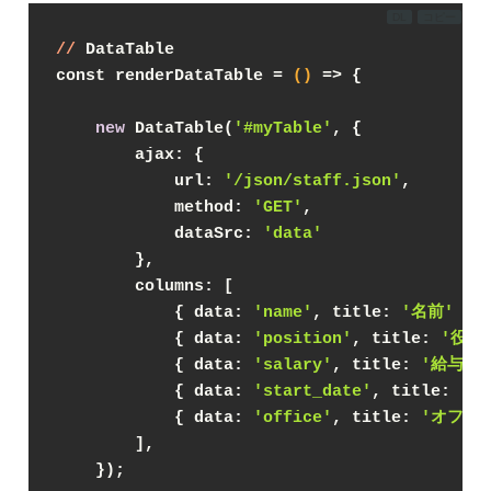
DL
コピー
//
 DataTable
const renderDataTable = 
()
 =>
 {
new
 DataTable(
'#myTable'
, {
        ajax: {
            url: 
'/json/staff.json'
,
            method: 
'GET'
,
            dataSrc: 
'data'
        },
        columns: [
            { data: 
'name'
, title: 
'名前'
 },
            { data: 
'position'
, title: 
'役職
            { data: 
'salary'
, title: 
'給与'
 
            { data: 
'start_date'
, title: 
'入
            { data: 
'office'
, title: 
'オフィ
        ],
    });