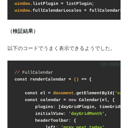
window
.listPlugin = listPlugin;
window
.fullCalendarLocales = fullCalendarLoc
（検証結果）
以下のコードでうまく表示できるようでした。
DL
コピー
//
const renderCalendar = 
()
 =>
 {
    const el = 
document
.getElementById(
'cale
    const calendar = 
new
 Calendar(el, {
        plugins: [dayGridPlugin, timeGridPlu
        initialView: 
'dayGridMonth'
,
        headerToolbar: {
            left: 
'prev,next today'
,