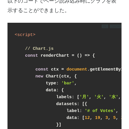
以下のコードでページ読み込み時にグラフを表
示することができました。
DL
コピー
<
script
>
// Chart.js
const
 renderChart = 
() =>
 {
const
 ctx = 
document
.getElementById(
new
 Chart(ctx, {
type
: 
'bar'
,
data
: {
labels
: [
'月'
, 
'火'
, 
'水'
, 
'
datasets
: [{
label
: 
'# of Votes'
,
data
: [
12
, 
19
, 
3
, 
5
, 
2
, 
                }]