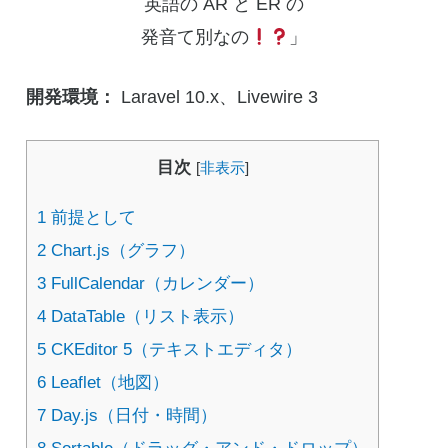
英語の AR と ER の
発音て別なの
」
開発環境：
Laravel 10.x、Livewire 3
目次
[
非表示
]
1
前提として
2
Chart.js（グラフ）
3
FullCalendar（カレンダー）
4
DataTable（リスト表示）
5
CKEditor 5（テキストエディタ）
6
Leaflet（地図）
7
Day.js（日付・時間）