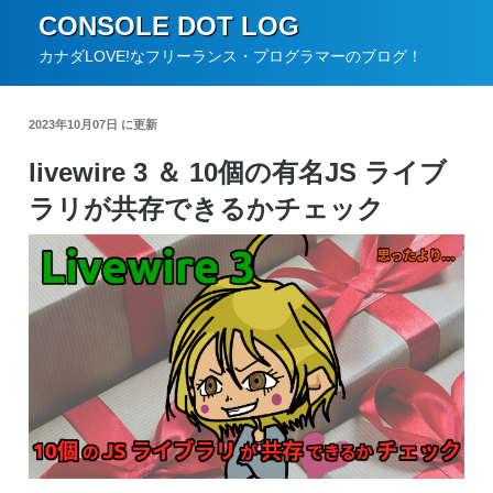
コ
CONSOLE DOT LOG
ン
カナダLOVE!なフリーランス・プログラマーのブログ！
テ
ン
2023年10月07日 に更新
ツ
livewire 3 ＆ 10個の有名JS ライブ
へ
ラリが共存できるかチェック
ス
キ
ッ
プ