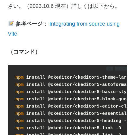
さい。（2023.10.6 現在）詳しくは以下から。
参考ページ：
Integrating from source using
Vite
（コマンド）
DL
コピー
npm
 install @ckeditor/ckeditor5-theme-lark -
npm
 install @ckeditor/ckeditor5-autoformat -
npm
 install @ckeditor/ckeditor5-basic-styles
npm
 install @ckeditor/ckeditor5-block-quote 
npm
 install @ckeditor/ckeditor5-editor-class
npm
 install @ckeditor/ckeditor5-essentials -
npm
 install @ckeditor/ckeditor5-heading -D
npm
 install @ckeditor/ckeditor5-link -D