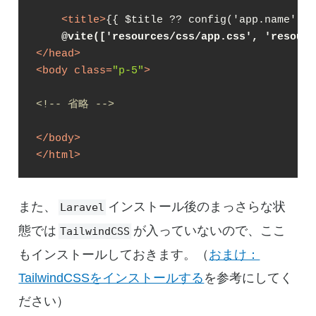
<
title
>
{{ $title ?? config('app.name') }
@vite(['resources/css/app.css', 'resourc
</
head
>
<
body
class
=
"p-5"
>
<!-- 省略 -->
</
body
>
</
html
>
また、
インストール後のまっさらな状
Laravel
態では
が入っていないので、ここ
TailwindCSS
もインストールしておきます。（
おまけ：
TailwindCSSをインストールする
を参考にしてく
ださい）