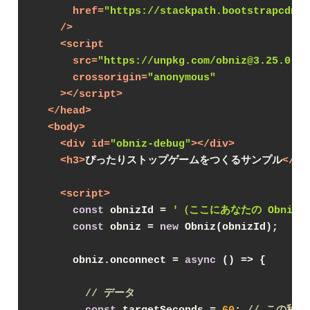
href
=
"https://stackpath.bootstrapcdn.c
    />
<
script
src
=
"https://unpkg.com/obniz@3.25.0-be
crossorigin
=
"anonymous"
    >
</
script
>
</
head
>
<
body
>
<
div
id
=
"obniz-debug"
>
</
div
>
<
h3
>
ぴったりストップゲームをつくるサンプル
</
h3
<
script
>
const
 obnizId = 
'（ここにあなたの Obniz 
const
 obniz = 
new
 Obniz(obnizId);

      obniz.onconnect = 
async
 () => {

// データ
const
 targetSeconds = 
60
; 
// この秒