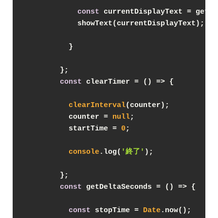
const
 currentDisplayText = getPr
            showText(currentDisplayText);

          }

        };

const
 clearTimer = 
() =>
 {

clearInterval
(counter);

          counter = 
null
;

          startTime = 
0
;

console
.log(
'終了'
);

        };

const
 getDeltaSeconds = 
() =>
 {

const
 stopTime = 
Date
.now();
