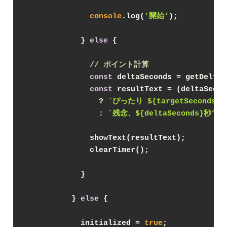
console
.log(
'開始'
);

            } 
else
 {

// ポイント計算
const
 deltaSeconds = getDeltaS
const
 resultText = (deltaSecon
                ? 
`ぴったり 
${targetSeconds}
                : 
`残念、
${deltaSeconds}
秒です
              showText(resultText);

              clearTimer();

            }

          } 
else
 {

            initialized = 
true
;
