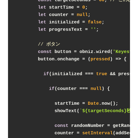
let
 startTime = 
0
;

let
 counter = 
null
;

let
 initialized = 
false
;

let
 progressText = 
''
;

// ボタン
const
 button = obniz.wired(
'Keyestud
        button.onchange = 
(
pressed
) =>
 {

if
(initialized === 
true
 && pressed
if
(counter === 
null
) {

              startTime = 
Date
.now();

              showText(
`
${targetSeconds}
秒で
const
 randomNumber = getRandom
              counter = 
setInterval
(addSecon