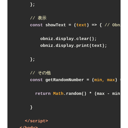
      };

// 表示
const
 showText = 
(
text
) =>
 { 
// Obn
          obniz.display.clear(); 

          obniz.display.print(text);

      };

// その他
const
 getRandomNumber = 
(
min, max
) =>
 
return
Math
.random() * (max - min) +
      }

</
script
>
</
body
>