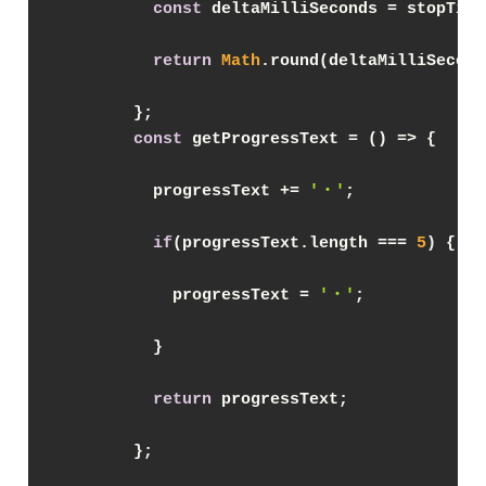
const
 deltaMilliSeconds = stopTime
return
Math
.round(deltaMilliSecond
        };

const
 getProgressText = 
() =>
 {

          progressText += 
'・'
;

if
(progressText.length === 
5
) {

            progressText = 
'・'
;

          }

return
 progressText;

        };
