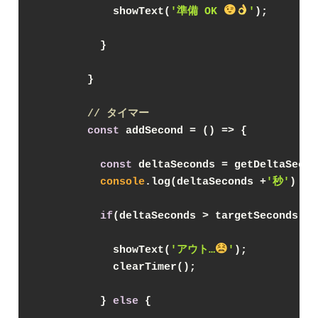
            showText(
'準備 OK 
'
);

          }

        }

// タイマー
const
 addSecond = 
() =>
 {

const
 deltaSeconds = getDeltaSecon
console
.log(deltaSeconds +
'秒'
)

if
(deltaSeconds > targetSeconds) {
            showText(
'アウト…
'
);

            clearTimer();

          } 
else
 {
