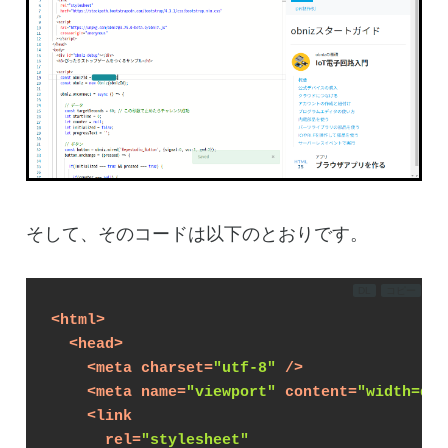
そして、そのコードは以下のとおりです。
DL
コピー
<
html
>
<
head
>
<
meta
charset
=
"utf-8"
 />
<
meta
name
=
"viewport"
content
=
"width=dev
<
link
rel
=
"stylesheet"