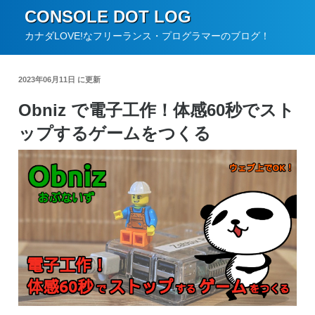
コ
CONSOLE DOT LOG
ン
カナダLOVE!なフリーランス・プログラマーのブログ！
テ
ン
2023年06月11日 に更新
ツ
Obniz で電子工作！体感60秒でスト
へ
ップするゲームをつくる
ス
キ
ッ
プ