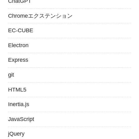
ChatGPT
Chromeエクステンション
EC-CUBE
Electron
Express
git
HTML5
Inertia.js
JavaScript
jQuery