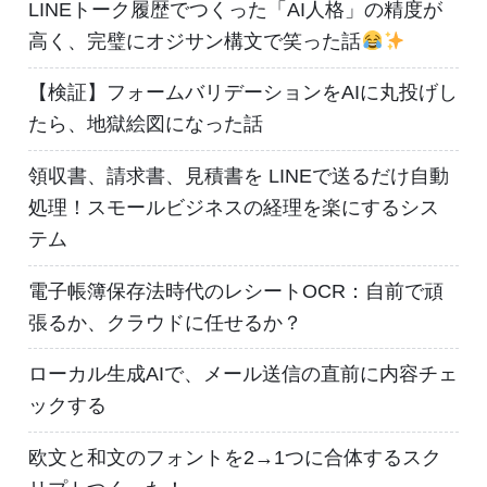
LINEトーク履歴でつくった「AI人格」の精度が
高く、完璧にオジサン構文で笑った話
【検証】フォームバリデーションをAIに丸投げし
たら、地獄絵図になった話
領収書、請求書、見積書を LINEで送るだけ自動
処理！スモールビジネスの経理を楽にするシス
テム
電子帳簿保存法時代のレシートOCR：自前で頑
張るか、クラウドに任せるか？
ローカル生成AIで、メール送信の直前に内容チェ
ックする
欧文と和文のフォントを2→1つに合体するスク