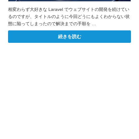
相変わらず大好きな Laravel でウェブサイトの開発を続けてい
るのですが、タイトルのように今回どうにもよくわからない状
態に陥ってしまったので解決までの手順を …
“Laravel
続きを読む
バ
リ
デ
ー
シ
ョ
ン
が
変
な
場
所
へ
リ
ダ
イ
レ
ク
ト
し
て
し