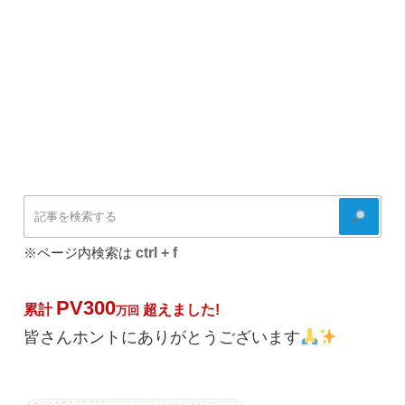
ま
う”
の
検
索
ctrl + f
※ページ内検索は
PV300
累計
超えました!
万回
皆さんホントにありがとうございます