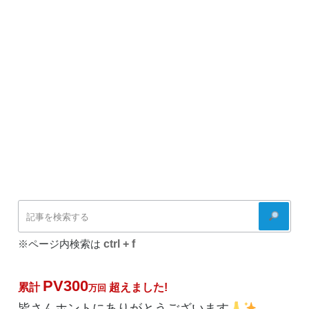
る
方
法”
の
検
索
ctrl + f
※ページ内検索は
PV300
累計
超えました!
万回
皆さんホントにありがとうございます