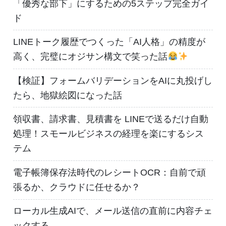
「優秀な部下」にするための5ステップ完全ガイ
ド
LINEトーク履歴でつくった「AI人格」の精度が
高く、完璧にオジサン構文で笑った話
【検証】フォームバリデーションをAIに丸投げし
たら、地獄絵図になった話
領収書、請求書、見積書を LINEで送るだけ自動
処理！スモールビジネスの経理を楽にするシス
テム
電子帳簿保存法時代のレシートOCR：自前で頑
張るか、クラウドに任せるか？
ローカル生成AIで、メール送信の直前に内容チェ
ックする