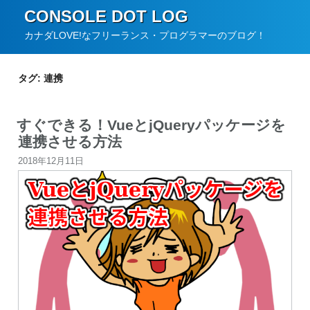
コ
CONSOLE DOT LOG
ン
カナダLOVE!なフリーランス・プログラマーのブログ！
テ
ン
タグ:
連携
ツ
へ
すぐできる！VueとjQueryパッケージを
ス
連携させる方法
キ
投
2018年12月11日
ッ
稿
プ
日: