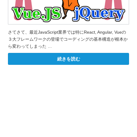
さてさて、最近JavaScript業界では特にReact, Angular, Vueの
３大フレームワークの登場でコーディングの基本構造が根本か
ら変わってしまった …
“す
続きを読む
ぐ
で
き
る！
Vue
と
jQuery
パ
ッ
ケ
ー
ジ
を
連
携
さ
せ