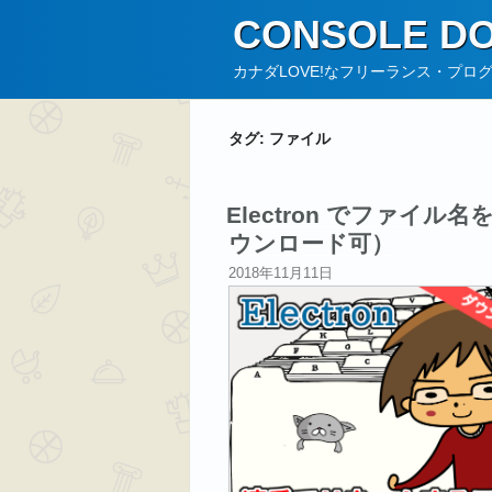
コ
CONSOLE DO
ン
テ
カナダLOVE!なフリーランス・プロ
ン
ツ
タグ:
ファイル
へ
ス
キ
Electron でファ
ッ
ウンロード可）
プ
投
2018年11月11日
稿
日: