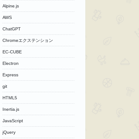
Alpine.js
AWS
ChatGPT
Chromeエクステンション
EC-CUBE
Electron
Express
git
HTML5
Inertia.js
JavaScript
jQuery