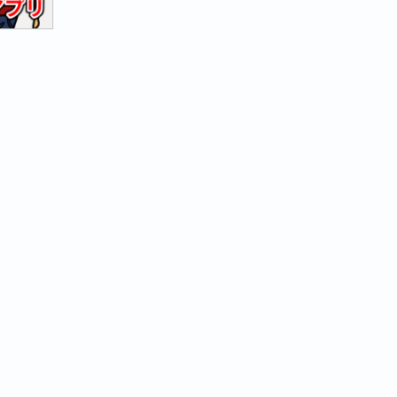
名
を
連
番
で
リ
ネ
ー
ム
す
る
ア
プ
リ
を
つ
く
る
（ダ
ウ
ン
ロ
ー
ド
可）”
の