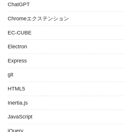
ChatGPT
Chromeエクステンション
EC-CUBE
Electron
Express
git
HTML5
Inertia.js
JavaScript
jQuery