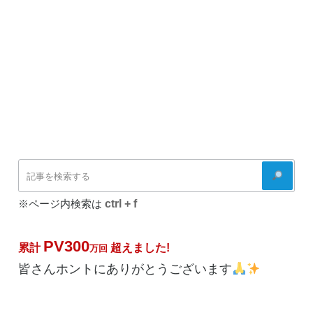
検
索
ctrl + f
※ページ内検索は
PV300
累計
超えました!
万回
皆さんホントにありがとうございます