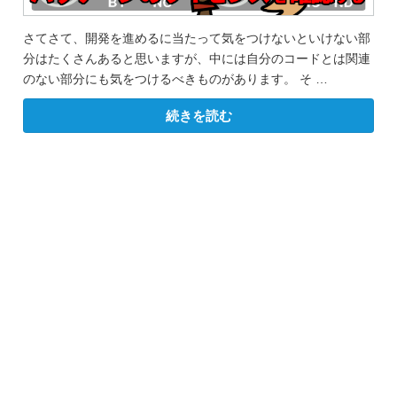
さてさて、開発を進めるに当たって気をつけないといけない部
分はたくさんあると思いますが、中には自分のコードとは関連
のない部分にも気をつけるべきものがあります。 そ …
“composer、
続きを読む
npm、
yarn、
pip
で
パ
ッ
ケ
ー
ジ
の
ラ
イ
セ
ン
ス
を
確
認
す
る”
の