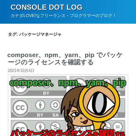
コ
CONSOLE DOT LOG
ン
カナダLOVE!なフリーランス・プログラマーのブログ！
テ
ン
タグ:
パッケージマネージャ
ツ
へ
composer、npm、yarn、pip でパッケ
ス
ージのライセンスを確認する
キ
投
2021年10月4日
ッ
稿
プ
日: