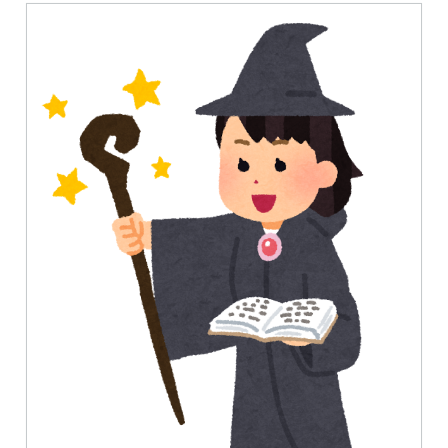
ベ
稿
ー
ス
日:
内
の
一
覧
を
表
示
す
る
方
法”
の