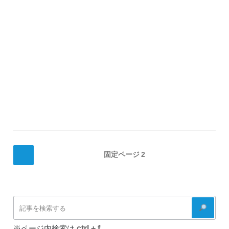
の
投
前
固定ページ
2
の
稿
ペ
の
ー
ペ
ジ
検
ー
索
ジ
ctrl + f
※ページ内検索は