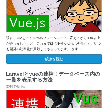
３
ス
テ
ッ
プ”
の
現在、VueをメインのJSフレームワークに変えてから１年以上
が経ちましたけど、これまでほぼ不便な状況も発生せず、いつ
も開発の効率化に貢献してもらってます。 さす …
“た
続きを読む
っ
た
５
秒！
Laravelとvueの連携！データベース内の
Vue
一覧を表示する方法
の
チ
投
2018年4月5日
ェ
ッ
稿
ク
ボ
日:
ッ
ク