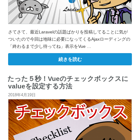
さてさて、最近Laravelの話題ばかりを投稿してることに気が
ついたので今回は地味に必要になってくるAjaxローディングの
「終わるまで少し待ってね」表示をVue …
“完
続きを読む
全
な
手
順！
たった５秒！Vueのチェックボックスに
Vue
valueを設定する方法
で
ajax
投
2018年4月19日
ロ
ー
稿
デ
ィ
日:
ン
グ
表
示
す
る