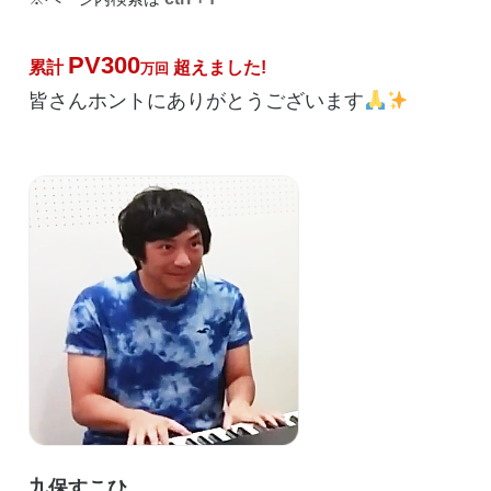
送
り
PV300
累計
超えました!
万回
皆さんホントにありがとうございます
九保すこひ