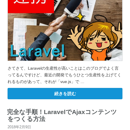
ス
に
value
を
設
定
す
る
方
法”
の
さてさて、Laravelの生産性が高いことはこのブログでよく言
ってるんですけど、最近の開発でもうひとつ生産性を上げてく
れるものがあって、それが「vue.js」で …
“Laravel
続きを読む
と
vue
の
連
完全な手順！LaravelでAjaxコンテンツ
携！
をつくる方法
デ
ー
投
2018年2月9日
タ