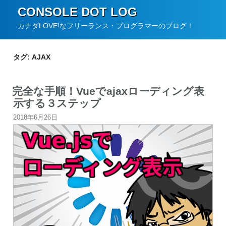
コ
CONSOLE DOT LOG
ン
カナダLOVE!なフリーランス・プログラマーのブログ！
テ
ン
タグ:
AJAX
ツ
へ
完全な手順！Vueでajaxローディング表
ス
示する３ステップ
キ
投
2018年6月26日
ッ
稿
プ
日: