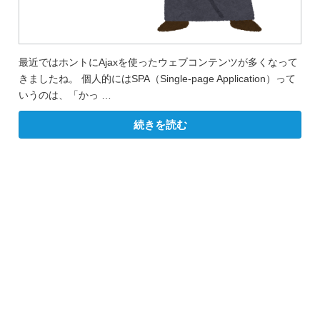
最近ではホントにAjaxを使ったウェブコンテンツが多くなって
きましたね。 個人的にはSPA（Single-page Application）って
いうのは、「かっ …
“完
続きを読む
全
な
手
順！
Laravel
で
Ajax
コ
ン
テ
ン
ツ
を
つ
く
る
方
法”