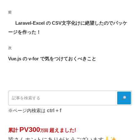
投
前
前
稿
の
Laravel-Excel の CSV文字化けに絶望したのでパッケ
ナ
投
ージを作った！
ビ
稿
ゲ
次
次
ー
の
Vue.js の v-for で気をつけておくべきこと
シ
投
ョ
稿
ン
検
索
ctrl + f
※ページ内検索は
PV300
累計
超えました!
万回
皆さんホントにありがとうございます