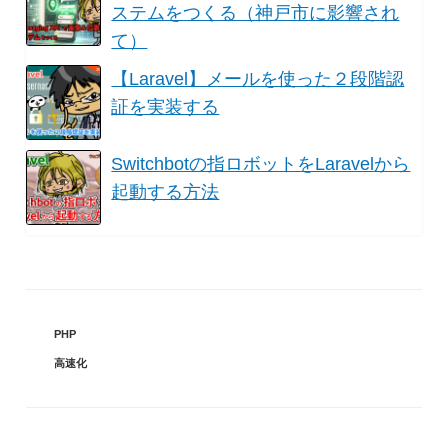
ステムをつくる（神戸市に影響され
て）
【Laravel】メールを使った２段階認
証を実装する
Switchbotの指ロボットをLaravelから
起動する方法
カ
PHP
テ
タ
高速化
ゴ
グ
リ
ー