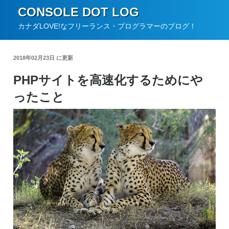
コ
CONSOLE DOT LOG
ン
カナダLOVE!なフリーランス・プログラマーのブログ！
テ
ン
2018年02月23日 に更新
ツ
PHPサイトを高速化するためにや
へ
ったこと
ス
キ
ッ
プ