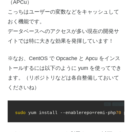
（APCu）
こっちはユーザーの変数などをキャッシュして
おく機能です。
データベースへのアクセスが多い現在の開発サ
イトでは特に大きな効果を発揮しています！
※なお、CentOS で Opcache と Apcu をインス
トールするには以下のように yum を使ってでき
ます。（リポジトリなどは各自整備しておいて
くださいね）
DL
コピー
sudo
 yum install --enablerepo=remi-php
70
 php