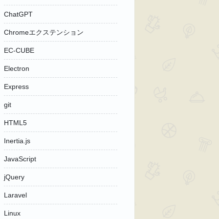
ChatGPT
Chromeエクステンション
EC-CUBE
Electron
Express
git
HTML5
Inertia.js
JavaScript
jQuery
Laravel
Linux