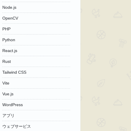
Node.js
OpenCV
PHP
Python
React.js
Rust
Tailwind CSS
Vite
Vue.js
WordPress
アプリ
ウェブサービス