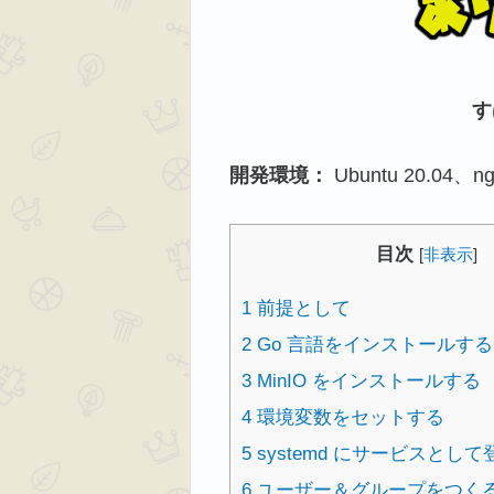
す
開発環境：
Ubuntu 20.04、ngi
目次
[
非表示
]
1
前提として
2
Go 言語をインストールする
3
MinIO をインストールする
4
環境変数をセットする
5
systemd にサービスとし
6
ユーザー＆グループをつく