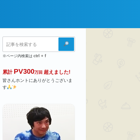
検
索
ctrl + f
※ページ内検索は
PV300
累計
超えました!
万回
皆さんホントにありがとうございま
す