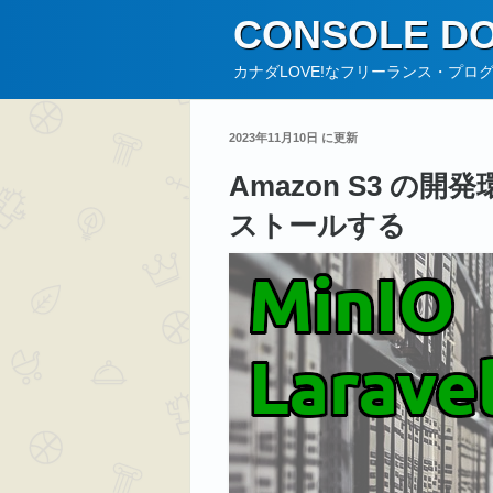
コ
CONSOLE DO
ン
テ
カナダLOVE!なフリーランス・プロ
ン
ツ
2023年11月10日 に更新
へ
Amazon S3 の開発
ス
キ
ストールする
ッ
プ