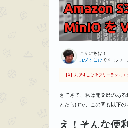
こんにちは！
九保すこひ
です
（フリー
【X】
九保すこひ＠フリーランスエ
さてさて、私は開発歴のある
とだらけで、この間も以下の
え！そんな便