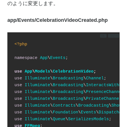
のように変更します。
app/Events/CelebrationVideoCreated.php
DL
コピー
<?php
namespace
App
\
Events
;

use
App
\
Models
\
CelebrationVideo
;
use
Illuminate
\
Broadcasting
\
Channel
use
Illuminate
\
Broadcasting
\
InteractsWithSoc
use
Illuminate
\
Broadcasting
\
PresenceChannel
use
Illuminate
\
Broadcasting
\
PrivateChannel
use
Illuminate
\
Contracts
\
Broadcasting
\
Should
use
Illuminate
\
Foundation
\
Events
\
Dispatchabl
use
Illuminate
\
Queue
\
SerializesModels
use
FFMpeg
;