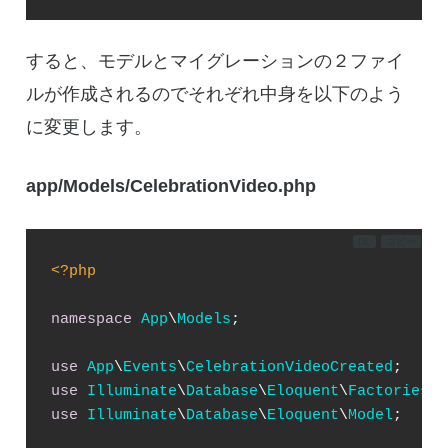
すると、モデルとマイグレーションの２ファイ
ルが作成されるのでそれぞれ中身を以下のよう
に変更します。
app/Models/CelebrationVideo.php
DL
コピー
<?php
namespace
App
\
Models
;

use
App
\
Events
\
CelebrationVideoCreated
use
Illuminate
\
Database
\
Eloquent
\
Factories
\
H
use
Illuminate
\
Database
\
Eloquent
\
Model
;
