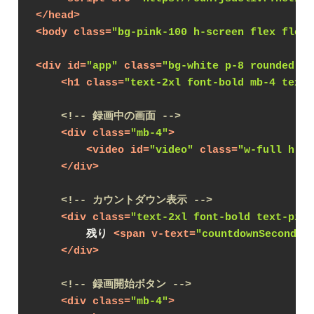
</
head
>
<
body
class
=
"bg-pink-100 h-screen flex flex-
<
div
id
=
"app"
class
=
"bg-white p-8 rounded-lg
<
h1
class
=
"text-2xl font-bold mb-4 text-
<!-- 録画中の画面 -->
<
div
class
=
"mb-4"
>
<
video
id
=
"video"
class
=
"w-full h-48
</
div
>
<!-- カウントダウン表示 -->
<
div
class
=
"text-2xl font-bold text-pink
        残り 
<
span
v-text
=
"countdownSeconds"
</
div
>
<!-- 録画開始ボタン -->
<
div
class
=
"mb-4"
>