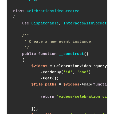
class
CelebrationVideoCreated
{

use
Dispatchable
, 
InteractsWithSockets
, 
/**

     * Create a new event instance.

     */
public
function
__construct
(
)
{
$videos
 = CelebrationVideo::query()
            ->orderBy(
'id'
, 
'asc'
)
            ->get();
$file_paths
 = 
$videos
->map(
function
 
return
'videos/celebration_video
        });