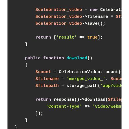
$celebration_video
 = 
new
 Celebration
$celebration_video
->filename = 
$file
$celebration_video
->save();
return
 [
'result'
 => 
true
];
    }
public
function
download
(
)
{
$count
 = CelebrationVideo::count();
$filename
 = 
'merged_video_'
. 
$count
 
$filepath
 = storage_path(
'app/videos
return
 response()->download(
$filepat
'Content-Type'
 => 
'video/webm'
,
        ]);
    }
}