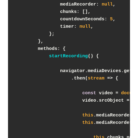
mediaRecorder
: 
null
,
chunks
: [],
countdownSeconds
: 
5
,
timer
: 
null
,
            };
        },
methods
: {
startRecording
(
)
 {
                navigator.mediaDevices.getUs
                    .then(
stream
 =>
 {
const
 video = 
docume
                        video.srcObject = st
this
.mediaRecorder =
this
.mediaRecorder.o
this
.chunks.push