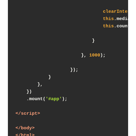
clearInterva
this
.mediaRe
this
.countdo
                            }
                        }, 
1000
);
                    });
            }
        },
    })
    .mount(
'#app'
);
</
script
>
</
body
>
</
html
>