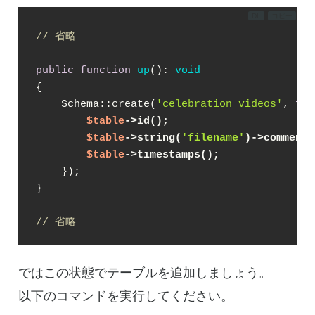
DL
コピー
// 省略
public
function
up
(
): 
void
{

    Schema::create(
'celebration_videos'
, 
fun
$table
->id();
$table
->string(
'filename'
)->comment(
$table
->timestamps();
    });

}

// 省略
ではこの状態でテーブルを追加しましょう。
以下のコマンドを実行してください。