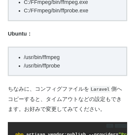
C:/FFmpeg/bin/ffmpeg.exe
C:/FFmpeg/bin/ffprobe.exe
Ubuntu：
/usr/bin/ffmpeg
/usr/bin/ffprobe
ちなみに、コンフィグファイルを
側へ
Laravel
コピーすると、タイムアウトなどの設定もでき
ます。お好みで変更してみてください。
DL
コピー
php
 artisan vendor:publish --provider=
"
Proto