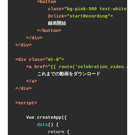
<
button
class
=
"bg-pink-500 text-white px
            @
click
=
"startRecording"
>
            録画開始
</
button
>
</
div
>
</
div
>
<
div
class
=
"mt-8"
>
<
a
href
=
"{{ route('celebration_video.dow
        これまでの動画をダウンロード
</
a
>
</
div
>
<
script
>
    Vue.createApp({
data
(
)
 {
return
 {