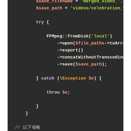
$save_filename
 = 
'merged_video_'
. 
$v
$save_path
 = 
'videos/celebration_vid
try
 {
            FFMpeg::fromDisk(
'local'
)
                ->open(
$file_paths
->toArray(
                ->export()
                ->concatWithoutTranscoding()
                ->save(
$save_path
);
        } 
catch
 (\
Exception
$e
) {
throw
$e
;
        }
    }
// 以下省略