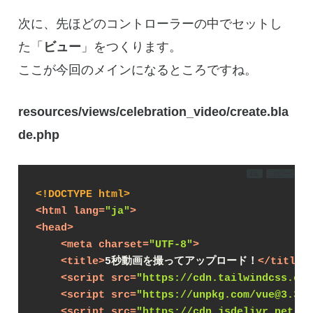
次に、先ほどのコントローラーの中でセットし
た「
ビュー
」をつくります。
ここが今回のメインになるところですね。
resources/views/celebration_video/create.bla
de.php
DL
コピー
<!DOCTYPE 
html
>
<
html
lang
=
"ja"
>
<
head
>
<
meta
charset
=
"UTF-8"
>
<
title
>
5秒動画を撮ってアップロード！
</
title
>
<
script
src
=
"https://cdn.tailwindcss.com
<
script
src
=
"https://unpkg.com/vue@3.3.7
<
script
src
=
"https://cdn.jsdelivr.net/np