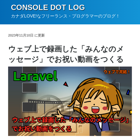
コ
CONSOLE DOT LOG
ン
カナダLOVE!なフリーランス・プログラマーのブログ！
テ
ン
2023年11月10日 に更新
ツ
ウェブ上で録画した「みんなのメ
へ
ッセージ」でお祝い動画をつくる
ス
キ
ッ
プ