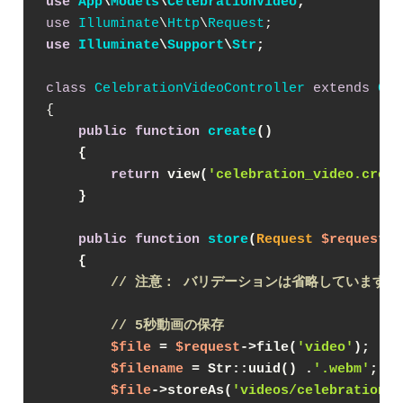
use
App
\
Models
\
CelebrationVideo
;
use
Illuminate
\
Http
\
Request
use
Illuminate
\
Support
\
Str
;
class
CelebrationVideoController
extends
Con
{

public
function
create
(
)
{
return
 view(
'celebration_video.creat
    }
public
function
store
(
Request 
$request
)
{
// 注意： バリデーションは省略しています
// 5秒動画の保存
$file
 = 
$request
->file(
'video'
);
$filename
 = Str::uuid() .
'.webm'
;
$file
->storeAs(
'videos/celebration_v