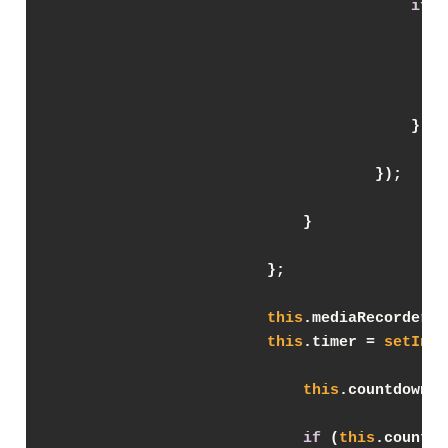
if
(r
                                            
                                        }
                                    });
                            }
                        };
this
.mediaRecorder.s
this
.timer = 
setInte
this
.countdownSe
if
 (
this
.countdo