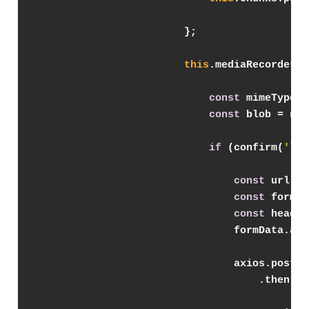
                        };
this
.mediaRecorder.o
const
 mimeType =
const
 blob = 
new
if
 (confirm(
'ア
const
 url = 
const
 formDa
const
 header
                                formData.app
                                axios.post(u
                                    .then(
re