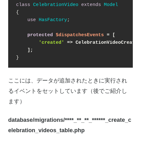
class
CelebrationVideo
extends
Model
{

use
HasFactory
;

protected
$dispatchesEvents
 = [
'created'
 => CelebrationVideoCreated
    ];
}
ここには、データが追加されたときに実行され
るイベントをセットしています（後でご紹介し
ます）
database/migrations/****_**_**_******_create_c
elebration_videos_table.php