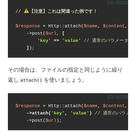
DL
コピー
// 
【注意】これは間違った例です！
$response
 = Http::attach(
$name
, 
$content
, 
$f
    ->post(
$url
, 
[
'key'
 => 
'value'
// 通常のパラメータ指
    ]
);
その場合は、ファイルの指定と同じように繰り
返し
を使いましょう。
attach()
DL
コピー
$response
 = Http::attach(
$name
, 
$content
, 
$f
->attach(
'key'
, 
'value'
) 
// 通常のパラメー
    ->post(
$url
);