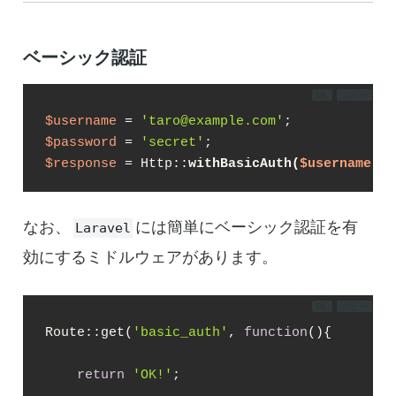
ベーシック認証
DL
コピー
$username
 = 
'taro@example.com'
$password
 = 
'secret'
$response
 = Http::
withBasicAuth(
$username
, 
$
なお、
には簡単にベーシック認証を有
Laravel
効にするミドルウェアがあります。
DL
コピー
Route::get(
'basic_auth'
, 
function
(
)
{

return
'OK!'
;
