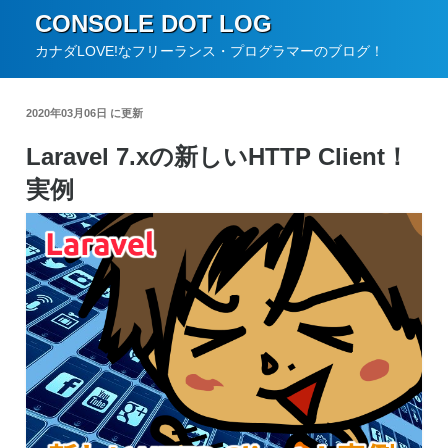
コ
CONSOLE DOT LOG
ン
カナダLOVE!なフリーランス・プログラマーのブログ！
テ
ン
2020年03月06日 に更新
ツ
Laravel 7.xの新しいHTTP Client！
へ
実例
ス
キ
ッ
プ