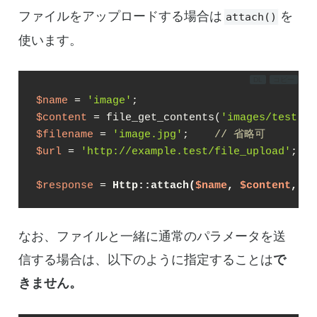
ファイルをアップロードする場合は
を
attach()
使います。
DL
コピー
$name
 = 
'image'
$content
 = file_get_contents(
'images/test.jp
$filename
 = 
'image.jpg'
;    
// 省略可
$url
 = 
'http://example.test/file_upload'
;

$response
 = 
Http::attach(
$name
, 
$content
, 
$f
なお、ファイルと一緒に通常のパラメータを送
信する場合は、以下のように指定することは
で
きません。