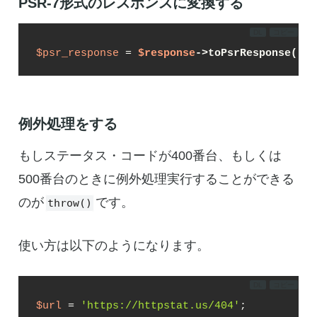
PSR-7形式のレスポンスに変換する
DL
コピー
$psr_response
 = 
$response
->toPsrResponse()
;
例外処理をする
もしステータス・コードが400番台、もしくは
500番台のときに例外処理実行することができる
のが
です。
throw()
使い方は以下のようになります。
DL
コピー
$url
 = 
'https://httpstat.us/404'