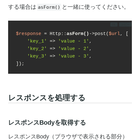
する場合は
と一緒に使ってください。
asForm()
DL
コピー
$response
 = Http::
asForm()
->post(
$url
, [

'key_1'
 => 
'value - 1'
,

'key_2'
 => 
'value - 2'
,

'key_3'
 => 
'value - 3'
,

]);
レスポンスを処理する
レスポンスBodyを取得する
レスポンスBody（ブラウザで表示される部分）