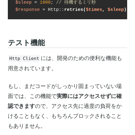
$sleep
 = 
1000
; 
// 待機するミリ秒
$response
 = Http::
retries(
$times
, 
$sleep
)
->g
テスト機能
には、開発のための便利な機能も
Http Client
用意されています。
もし、まだコードがしっかり固まっていない場
面では、この機能で
実際にはアクセスせずに確
認できます
ので、アクセス先に過度の負荷をか
けることもなく、もちろんブロックされること
もありません。