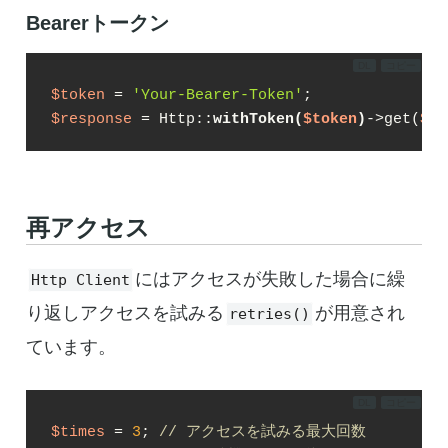
Bearerトークン
DL
コピー
$token
 = 
'Your-Bearer-Token'
$response
 = Http::
withToken(
$token
)
->get(
$ur
再アクセス
にはアクセスが失敗した場合に繰
Http Client
り返しアクセスを試みる
が用意され
retries()
ています。
DL
コピー
$times
 = 
3
; 
// アクセスを試みる最大回数