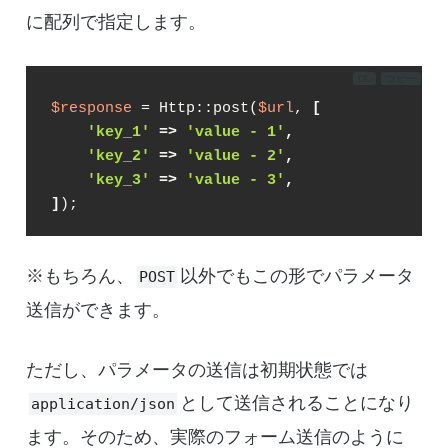
に配列で指定します。
DL
コピー
$response
 = Http::post(
$url
, 
[
'key_1'
 => 
'value - 1'
,
'key_2'
 => 
'value - 2'
,
'key_3'
 => 
'value - 3'
,
]
);
※もちろん、
以外でもこの形でパラメータ
POST
送信ができます。
ただし、パラメータの送信は初期状態では
として送信されることになり
application/json
ます。そのため、実際のフォーム送信のように