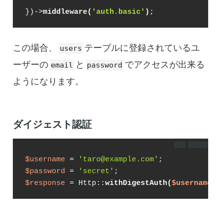
})->
middleware(
'auth.basic'
)
;
この場合、
テーブルに登録されているユ
users
ーザーの
と
でアクセスが出来る
email
password
ようになります。
ダイジェスト認証
DL
コピー
$username
 = 
'taro@example.com'
$password
 = 
'secret'
$response
 = Http::
withDigestAuth(
$username
, 