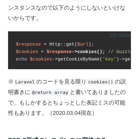
ンスタンスなので以下のようにしないといけな
いからです。
DL
コピー
$response
 = Http::get(
$url
$cookies
 = 
$response
->cookies();
// GuzzleHt
echo
$cookies
->getCookieByName(
'key'
)->getVa
※
のコードを見る限り
の説
Laravel
cookies()
明書きに
と書いてありましたの
@return array
で、もしかするとちょっとした表記ミスの可能
性もあります。（2020.03.04現在）