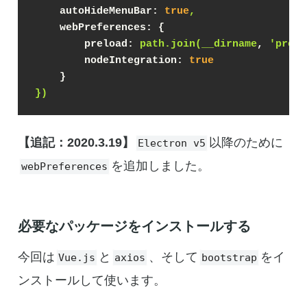
autoHideMenuBar:
true
,
webPreferences:
 {

preload:
path.join(__dirname
, 
'prelo
nodeIntegration:
true
    }
})
【追記：2020.3.19】
以降のために
Electron v5
を追加しました。
webPreferences
必要なパッケージをインストールする
今回は
と
、そして
をイ
Vue.js
axios
bootstrap
ンストールして使います。