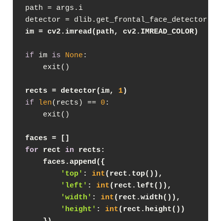
path = args.i

im = cv2.imread(path, cv2.IMREAD_COLOR)
if
 im 
is
None
:

    exit()

rects = detector(im, 
1
)
if
len
(rects) == 
0
:

    exit()

faces = []
for
 rect 
in
 rects:
    faces.append({
'top'
: 
int
(rect.top()),
'left'
: 
int
(rect.left()),
'width'
: 
int
(rect.width()),
'height'
: 
int
(rect.height())
    })