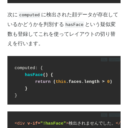
次に
に検出された顔データが存在して
computed
いるかどうかを判別する
という疑似変
hasFace
数も登録してこれを使ってレイアウトの切り替
えを行います。
DL
コピー
computed: {

hasFace
(
)
 {
return
 (
this
.faces.length > 
0
)
    }
}
DL
コピー
<
div
v-if
=
"!hasFace"
>
検出されませんでした。
</
di