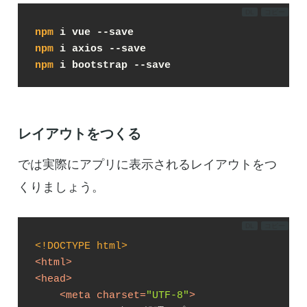
DL
コピー
npm
npm
npm
 i bootstrap --save
レイアウトをつくる
では実際にアプリに表示されるレイアウトをつ
くりましょう。
DL
コピー
<!DOCTYPE 
html
>
<
html
>
<
head
>
<
meta
charset
=
"UTF-8"
>