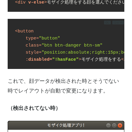
<
div
v-else
>
モザイク処理をする顔を選んでください。
DL
コピー
<
button
type
=
"button"
class
=
"btn btn-danger btn-sm"
style
=
"position:absolute;right:15px;bott
:disabled
=
"!hasFace"
>
モザイク処理をする
</
bu
これで、顔データが検出された時とそうでない
時でレイアウトが自動で変更になります。
（検出されてない時）