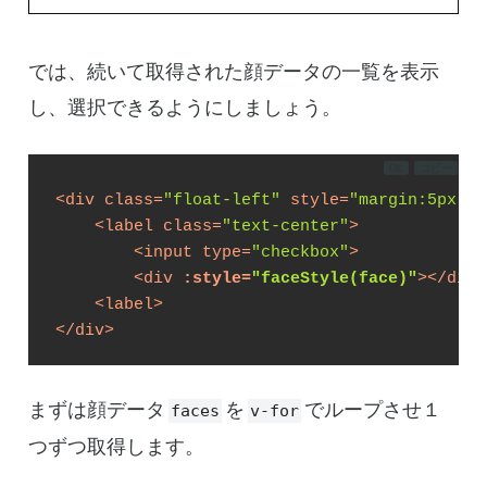
では、続いて取得された顔データの一覧を表示
し、選択できるようにしましょう。
DL
コピー
<
div
class
=
"float-left"
style
=
"margin:5px;"
<
label
class
=
"text-center"
>
<
input
type
=
"checkbox"
>
<
div
:style
=
"faceStyle(face)"
>
</
div
>
<
label
>
</
div
>
まずは顔データ
を
でループさせ１
faces
v-for
つずつ取得します。