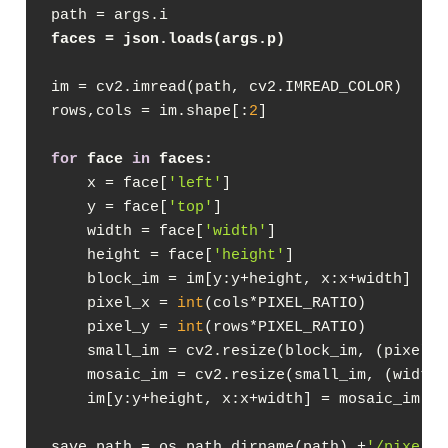
faces = json.loads(args.p)
im = cv2.imread(path, cv2.IMREAD_COLOR)

rows,cols = im.shape[:
2
]

for
 face 
in
 faces:
    x = face[
'left'
]

    y = face[
'top'
]

    width = face[
'width'
]

    height = face[
'height'
]

    block_im = im[y:y+height, x:x+width]

    pixel_x = 
int
(cols*PIXEL_RATIO)

    pixel_y = 
int
(rows*PIXEL_RATIO)

    small_im = cv2.resize(block_im, (pixel_x
    mosaic_im = cv2.resize(small_im, (width,
    im[y:y+height, x:x+width] = mosaic_im

save_path = os.path.dirname(path) +
'/pixelat