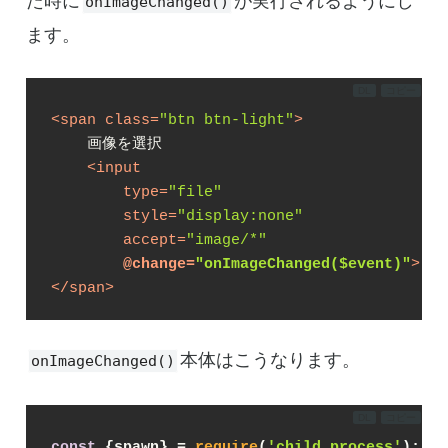
た時に
が実行されるようにし
onImageChanged()
ます。
DL
コピー
<
span
class
=
"btn btn-light"
>
    画像を選択

<
input
type
=
"file"
style
=
"display:none"
accept
=
"image/*"
@
change
=
"onImageChanged($event)"
>
</
span
>
本体はこうなります。
onImageChanged()
DL
コピー
const
 {spawn} = 
require
(
'child_process'
);