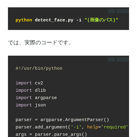
DL
コピー
python
 detect_face.py -i 
"(画像のパス)"
では、実際のコードです。
DL
コピー
#!/usr/bin/python
import
import
import
import
 json

parser = argparse.ArgumentParser()

parser.add_argument(
'-i'
, 
help
=
'required'
, 
t
args = parser.parse_args()
