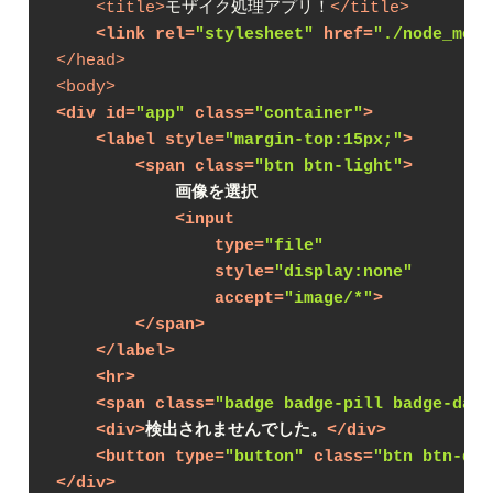
<
title
>
モザイク処理アプリ！
</
title
>
<
link
rel
=
"stylesheet"
href
=
"./node_modu
</
head
>
<
body
>
<
div
id
=
"app"
class
=
"container"
>
<
label
style
=
"margin-top:15px;"
>
<
span
class
=
"btn btn-light"
>
            画像を選択
<
input
type
=
"file"
style
=
"display:none"
accept
=
"image/*"
>
</
span
>
</
label
>
<
hr
>
<
span
class
=
"badge badge-pill badge-dark
<
div
>
検出されませんでした。
</
div
>
<
button
type
=
"button"
class
=
"btn btn-dan
</
div
>