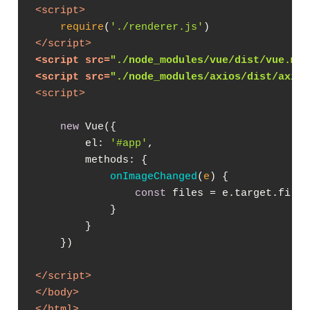
<
script
>
require
(
'./renderer.js'
</
script
>
<
script
src
=
"./node_modules/vue/dist/vue.min
<
script
src
=
"./node_modules/axios/dist/axios
<
script
>
new
 Vue({

el
: 
'#app'
,

methods
: {

onImageChanged
(
e
)
 {

const
 files = e.target.files

            }

        }

    })

</
script
>
</
body
>
</
html
>