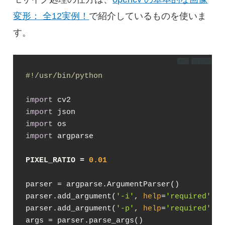
変形： 全12実例！
で紹介しているものを使いま
す。
DL
コピー
#!/usr/bin/python
import
import
import
import
 argparse

PIXEL_RATIO = 
0.01
parser = argparse.ArgumentParser()

parser.add_argument(
'-i'
, 
help
=
'required'
, 
t
parser.add_argument(
'-p'
, 
help
=
'required'
, 
t
args = parser.parse_args()
