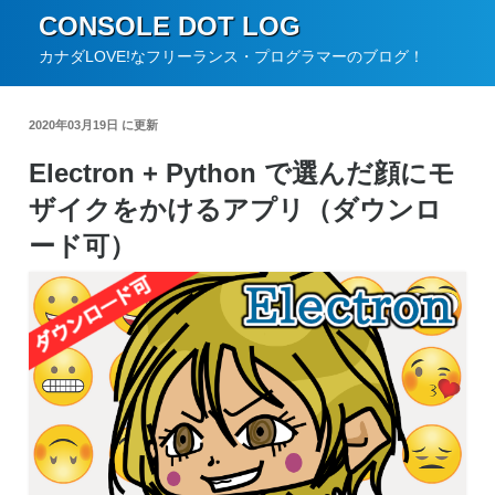
コ
CONSOLE DOT LOG
ン
カナダLOVE!なフリーランス・プログラマーのブログ！
テ
ン
2020年03月19日 に更新
ツ
Electron + Python で選んだ顔にモ
へ
ザイクをかけるアプリ（ダウンロ
ス
キ
ード可）
ッ
プ