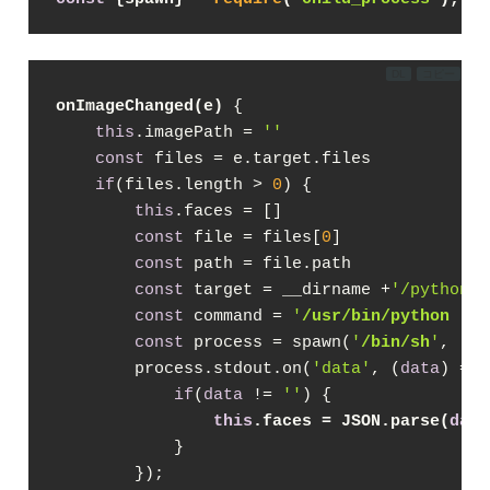
DL
コピー
onImageChanged(e)
 {

this
.imagePath = 
''
const
 files = e.target.files

if
(files.length > 
0
) {

this
.faces = []

const
 file = files[
0
]

const
 path = file.path

const
 target = __dirname +
'/python/d
const
 command = 
'
/usr/bin/python
 "'
+
const
 process = spawn(
'
/bin/sh
'
, [
'-
        process.stdout.on(
'data'
, (
data
) => 
if
(
data
 != 
''
) {

this
.faces = JSON.parse(
data
            }

        });
