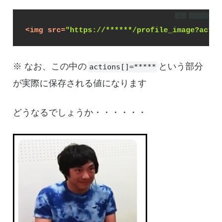
DL
コピー
<
img
src
=
"https://******/profile_image?actio
※ なお、この中の
という部分
actions[]=*****
が実際に保存される値になります
どうなるでしょうか・・・・・・