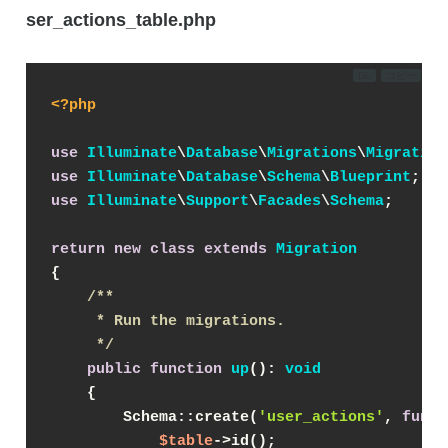
ser_actions_table.php
DL
コピー
<?php
use
Illuminate
\
Database
\
Migrations
\
Migration
use
Illuminate
\
Database
\
Schema
\
Blueprint
;
use
Illuminate
\
Support
\
Facades
\
Schema
;
return
new
class
extends
Migration
{
/**
     * Run the migrations.
     */
public
function
up
(
): 
void
{
        Schema::create(
'user_actions'
, 
funct
$table
->id();