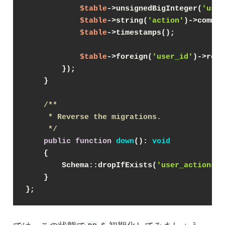
$table
->unsignedBigInteger(
'user
$table
->string(
'action'
)->commen
$table
->timestamps();
$table
->foreign(
'user_id'
)->refe
        });
    }
/**
     * Reverse the migrations.
     */
public
function
down
(
): 
void
{
        Schema::dropIfExists(
'user_actions'
)
    }
};