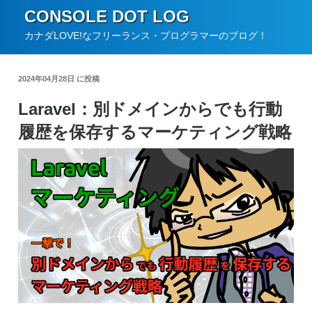
コ
CONSOLE DOT LOG
ン
カナダLOVE!なフリーランス・プログラマーのブログ！
テ
ン
2024年04月28日 に投稿
ツ
Laravel：別ドメインからでも行動
へ
履歴を保存するマーケティング戦略
ス
キ
ッ
プ