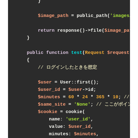
        }
$image_path
 = public_path(
'images/pr
return
 response()->file(
$image_path
)
    }
public
function
test
(
Request 
$request
) 
{
// ログインしたときを想定
$user
 = User::first();
$user_id
 = 
$user
->id;
$minutes
 = 
60
 * 
24
 * 
365
 * 
10
; 
// 1
$same_site
 = 
'None'
; 
// ここがポイント
$cookie
 = cookie(
            name: 
'user_id'
,
            value: 
$user_id
,
            minutes: 
$minutes
,