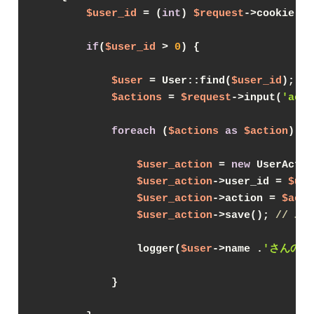
$user_id
 = (
int
) 
$request
->cookie(
'u
if
(
$user_id
 > 
0
) {
$user
 = User::find(
$user_id
);
$actions
 = 
$request
->input(
'acti
foreach
 (
$actions
as
$action
) {
$user_action
 = 
new
 UserActio
$user_action
->user_id = 
$use
$user_action
->action = 
$acti
$user_action
->save(); 
// 
                logger(
$user
->name .
'さんの行
            }