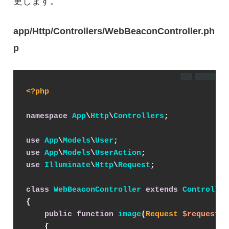
更します。
app/Http/Controllers/WebBeaconController.ph
p
DL
コピー
<?php
namespace
App
\
Http
\
Controllers
;
use
App
\
Models
\
User
;
use
App
\
Models
\
UserAction
;
use
Illuminate
\
Http
\
Request
;
class
WebBeaconController
extends
Controller
{
public
function
image
(
Request 
$request
)
{