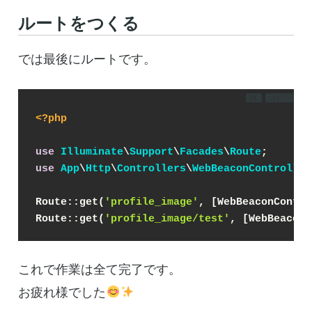
ルートをつくる
では最後にルートです。
DL
コピー
<?php
use
Illuminate
\
Support
\
Facades
\
Route
;
use
App
\
Http
\
Controllers
\
WebBeaconController
Route::get(
'profile_image'
, [WebBeaconContro
Route::get(
'profile_image/test'
, [WebBeaconC
これで作業は全て完了です。
お疲れ様でした