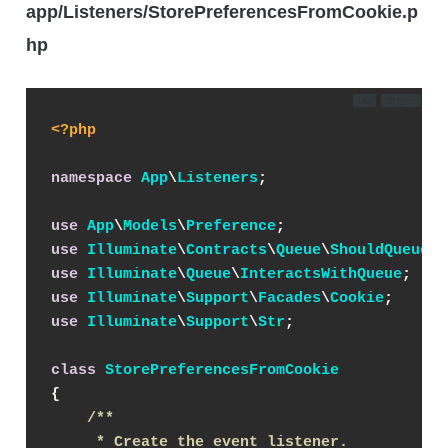
app/Listeners/StorePreferencesFromCookie.p
hp
DL
コピー
<?php
namespace
App
\
Listeners
;

use
App
\
Models
\
Preference
use
Illuminate
\
Contracts
\
Queue
\
ShouldQueue
use
Illuminate
\
Queue
\
InteractsWithQueue
use
Illuminate
\
Support
\
Facades
\
Cookie
use
Illuminate
\
Support
\
Str
;

class
StorePreferencesFromCookie
{

/**

     * Create the event listener.
