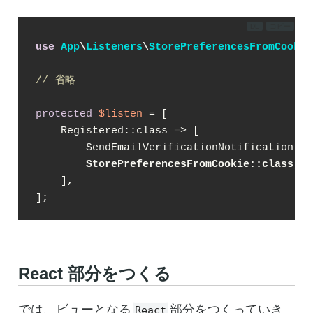
DL
コピー
use
App
\
Listeners
\
StorePreferencesFromCookie
// 省略
protected
$listen
 = [

    Registered::class => [

        SendEmailVerificationNotification::c
StorePreferencesFromCookie::class,
/
    ],

];
React 部分をつくる
では、ビューとなる
部分をつくっていき
React