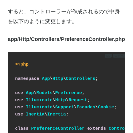
すると、コントローラーが作成されるので中身
を以下のように変更します。
app/Http/Controllers/PreferenceController.php
DL
コピー
<?php
namespace
App
\
Http
\
Controllers
;

use
App
\
Models
\
Preference
use
Illuminate
\
Http
\
Request
use
Illuminate
\
Support
\
Facades
\
Cookie
use
Inertia
\
Inertia
;

class
PreferenceController
extends
Controlle