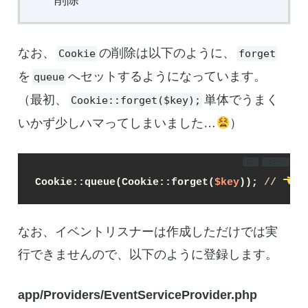
削除
なお、
の削除は以下のように、
Cookie
forget
を
へセットするようになっています。
queue
（最初、
単体でうまく
Cookie::forget($key);
いかず少しハマってしまいました…
）
DL
コピー
Cookie::queue(Cookie::forget(
$key
)); 
// 
 
なお、イベントリスナーは作成しただけでは実
行できませんので、以下のように登録します。
app/Providers/EventServiceProvider.php