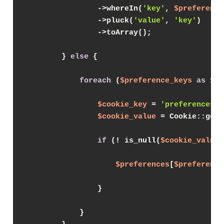
                ->whereIn(
'key'
, 
$preference
                ->pluck(
'value'
, 
'key'
)

                ->toArray();

        } 
else
 {

foreach
 (
$preference_keys
as
$pr
$cookie_key
 = 
'preferences:'
$cookie_value
 = Cookie::get(
if
 (! is_null(
$cookie_value
)
$preferences
[
$preference
                }

            }
