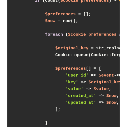
if
 (count(
$cookie_preferences
) > 
0
) 
$preferences
 = [];

$now
 = now();

foreach
 (
$cookie_preferences
as
$original_key
 = str_replace(
                Cookie::queue(Cookie::forget
$preferences
[] = [

'user_id'
 => 
$event
->use
'key'
 => 
$original_key
,

'value'
 => 
$value
,

'created_at'
 => 
$now
,

'updated_at'
 => 
$now
,

                ];

            }
