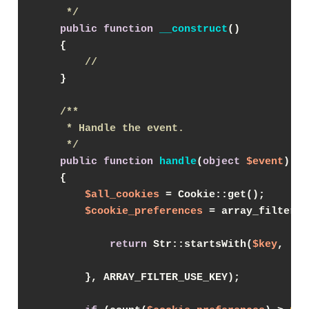
     */
public
function
__construct
(
)

{

//
    }

/**

     * Handle the event.

     */
public
function
handle
(
object
$event
): 
v
{

$all_cookies
 = Cookie::get();

$cookie_preferences
 = array_filter(
$
return
 Str::startsWith(
$key
, 
'pr
        }, ARRAY_FILTER_USE_KEY);
