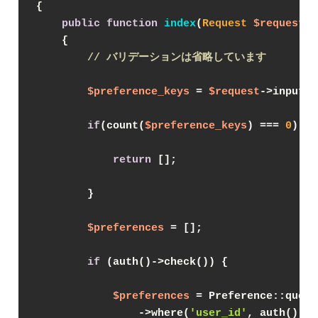
{

public
function
index
(
Request 
$request
)

{

// バリデーションは省略しています
$preference_keys
 = 
$request
->input(
'
if
(count(
$preference_keys
) === 
0
) {

return
 [];

        }

$preferences
 = [];

if
 (auth()->check()) {

$preferences
 = Preference::query
                ->where(
'user_id'
, auth()->i