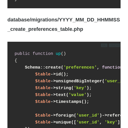
database/migrations/YYYY_MM_DD_HHMMSS
_create_preferences_table.php
DL
コピー
public
function
up
(
{

Schema::create(
'preferences'
, 
function
 (
$table
->id();

$table
->unsignedBigInteger(
'user_id'
$table
->string(
'key'
);

$table
->text(
'value'
);

$table
->timestamps();

        ​
$table
->foreign(
'user_id'
)->referenc
$table
->unique([
'user_id'
, 
'key'
]);
