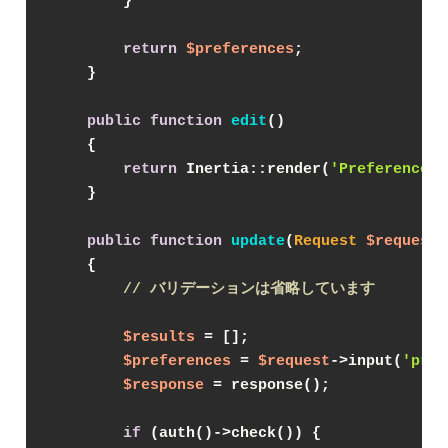
        }

return
$preferences
;

    }

public
function
edit
(
)

{

return
 Inertia::render(
'Preferences/
    }

public
function
update
(
Request 
$request
)

{

// バリデーションは省略しています
$results
 = [];

$preferences
 = 
$request
->input(
'pref
$response
 = response();

if
 (auth()->check()) {
