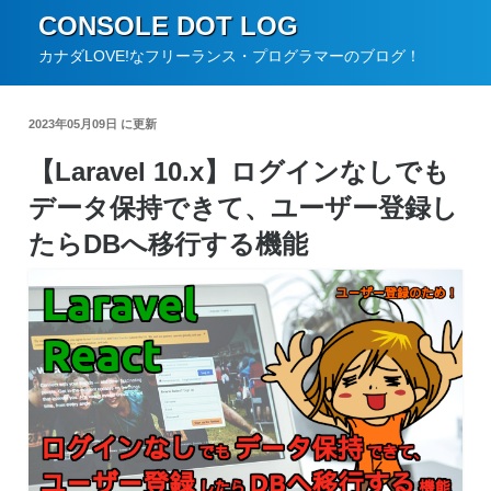
コ
CONSOLE DOT LOG
ン
カナダLOVE!なフリーランス・プログラマーのブログ！
テ
ン
2023年05月09日 に更新
ツ
【Laravel 10.x】ログインなしでも
へ
データ保持できて、ユーザー登録し
ス
キ
たらDBへ移行する機能
ッ
プ