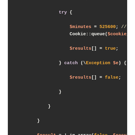
try
 {

$minutes
 = 
525600
; 
// 1
                    Cookie::queue(
$cookie_ke
$results
[] = 
true
;

                } 
catch
 (\
Exception
$e
) {

$results
[] = 
false
;

                }

            }

        }
