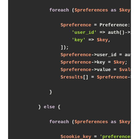
foreach
 (
$preferences
as
$key
 =>
$preference
 = Preference::fi
'user_id'
 => auth()->id(
'key'
 => 
$key
,

                ]);

$preference
->user_id = auth(
$preference
->key = 
$key
;

$preference
->value = 
$value
;

$results
[] = 
$preference
->sa
            }

        } 
else
 {

foreach
 (
$preferences
as
$key
 =>
$cookie_key
 = 
'preferences:'