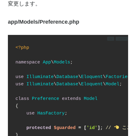
変更します。
app/Models/Preference.php
DL
コピー
<?php
namespace
App
\
Models
;

use
Illuminate
\
Database
\
Eloquent
\
Factories
\
H
use
Illuminate
\
Database
\
Eloquent
\
Model
;

class
Preference
extends
Model
{

use
HasFactory
;

protected
$guarded
 = [
'id'
]; 
// 
 ここ