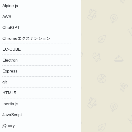
Alpine.js
AWS
ChatGPT
Chromeエクステンション
EC-CUBE
Electron
Express
git
HTML5
Inertia.js
JavaScript
jQuery