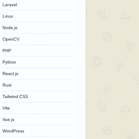
Laravel
Linux
Node.js
OpenCV
PHP
Python
React.js
Rust
Tailwind CSS
Vite
Vue.js
WordPress