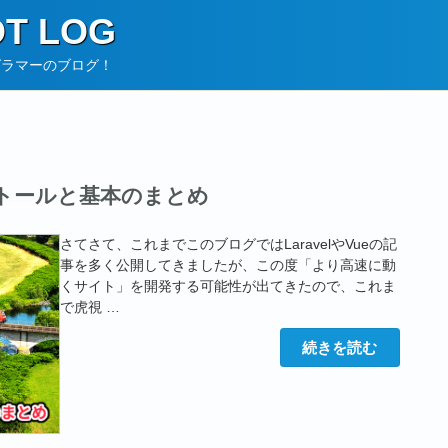
T LOG
グラマーのブログ！
ンストールと基本のまとめ
さてさて、これまでこのブログではLaravelやVueの記
事を多く公開してきましたが、この度「より高速に動
くサイト」を開発する可能性が出てきたので、これま
で虎視 …
“入
続きを読む
門！
Express
の
イ
ン
ス