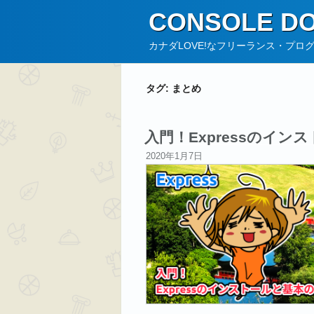
コ
CONSOLE DO
ン
テ
カナダLOVE!なフリーランス・プロ
ン
ツ
タグ:
まとめ
へ
ス
キ
入門！Expressのイ
ッ
投
2020年1月7日
プ
稿
日: