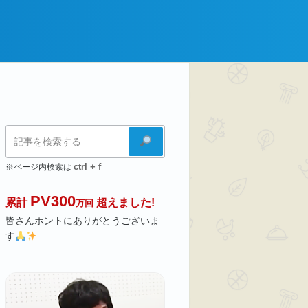
検
索
ctrl + f
※ページ内検索は
PV300
累計
超えました!
万回
皆さんホントにありがとうございま
す