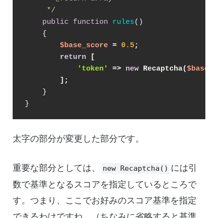
     */
public
function
rules
(
)

{

$base_score
 = 
0.5
;
return
 [
'token'
 => 
new
 Recaptcha(
$base_s
        ];
    }

}
太字の部分が変更した部分です。
重要な部分としては、
には引
new Recaptcha()
数で基準となるスコアを指定しているところで
す。つまり、ここでお好みのスコア基準を指定
できるわけですね。（ちなみに省略すると基準