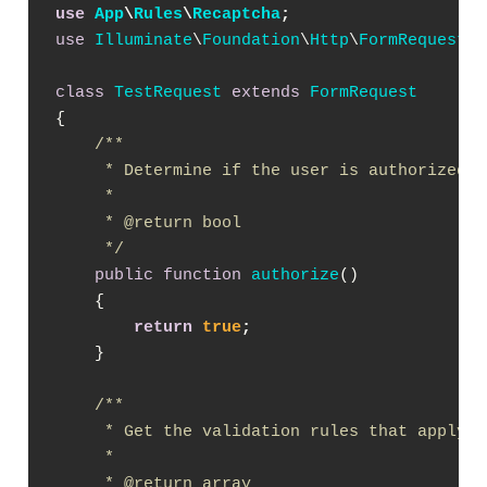
use
App
\
Rules
\
Recaptcha
;
use
Illuminate
\
Foundation
\
Http
\
FormRequest
;

class
TestRequest
extends
FormRequest
{

/**

     * Determine if the user is authorized t
     *

     * 
@return
 bool

     */
public
function
authorize
(
)

{

return
true
;
    }

/**

     * Get the validation rules that apply t
     *

     * 
@return
 array
