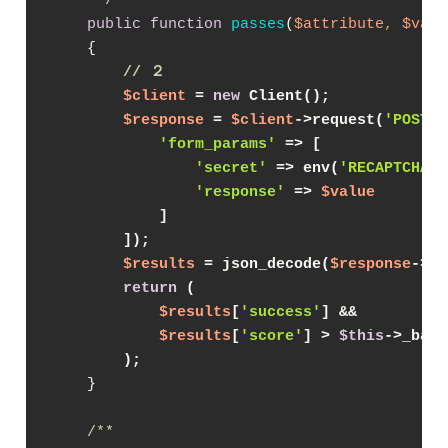
public
function
passes
(
$attribute
, 
$valu
{

// ２
$client
 = 
new
 Client();
$response
 = 
$client
->request(
'POST'
,
'form_params'
 => [
'secret'
 => env(
'RECAPTCHA_S
'response'
 => 
$value
            ]
        ]);
$results
 = json_decode(
$response
->ge
return
 (
$results
[
'success'
] &&
$results
[
'score'
] > 
$this
->_base
        );
    }

/**
