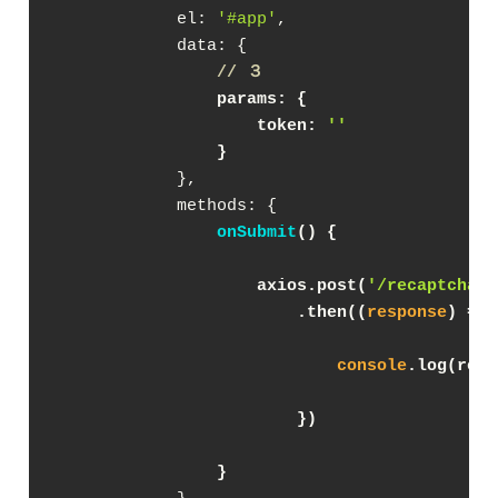
el
: 
'#app'
,

data
: {

// ３
params
: {
token
: 
''
                }
            },

methods
: {

onSubmit
(
)
 {
                    axios.post(
'/recaptcha_a
                        .then(
(
response
) =>
 
console
.log(resp
                        })
                }