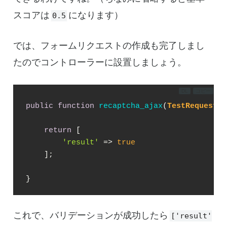
スコアは
になります）
0.5
では、フォームリクエストの作成も完了しまし
たのでコントローラーに設置しましょう。
DL
コピー
public
function
recaptcha_ajax
(
TestRequest 
$
return
 [

'result'
 => 
true
    ];

}
これで、バリデーションが成功したら
['result'