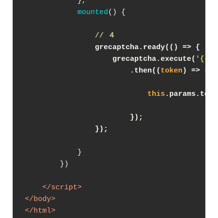
            },

mounted
(
)
 {

// ４
                grecaptcha.ready(
() =>
 {
                    grecaptcha.execute(
'{{ e
                        .then(
(
token
) =>
 {
this
.params.toke
                        });
                });
            }

        })

</
script
>
</
body
>
</
html
>