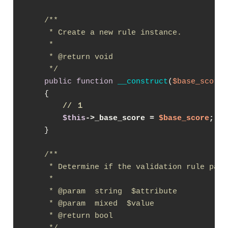
/**

     * Create a new rule instance.

     *

     * 
@return
 void

     */
public
function
__construct
(
$base_score
 
{

// １
$this
->_base_score = 
$base_score
;
    }

/**

     * Determine if the validation rule passe
     *

     * 
@param
  string  $attribute

     * 
@param
  mixed  $value

     * 
@return
 bool

     */