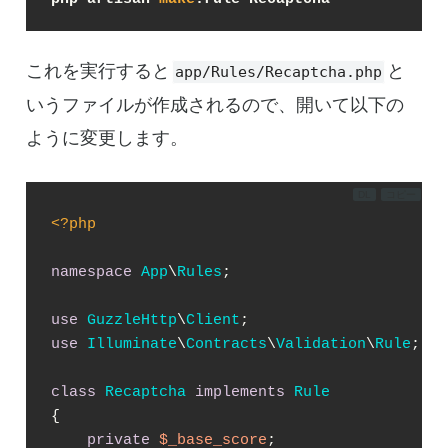
これを実行すると
と
app/Rules/Recaptcha.php
いうファイルが作成されるので、開いて以下の
ように変更します。
DL
コピー
<?php
namespace
App
\
Rules
;

use
GuzzleHttp
\
Client
use
Illuminate
\
Contracts
\
Validation
\
Rule
;

class
Recaptcha
implements
Rule
{

private
$_base_score
;
