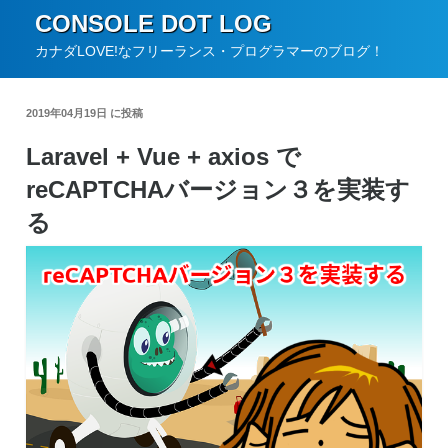
コ
CONSOLE DOT LOG
ン
カナダLOVE!なフリーランス・プログラマーのブログ！
テ
ン
2019年04月19日 に投稿
ツ
Laravel + Vue + axios で
へ
reCAPTCHAバージョン３を実装す
ス
キ
る
ッ
プ